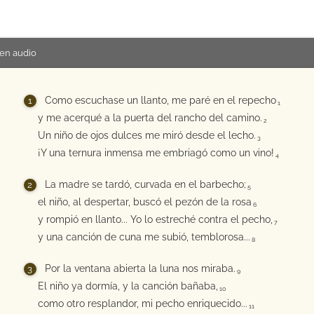
en audio
Como escuchase un llanto, me paré en el repecho
1
y me acerqué a la puerta del rancho del camino.
2
Un niño de ojos dulces me miró desde el lecho.
3
¡Y una ternura inmensa me embriagó como un vino!
4
La madre se tardó, curvada en el barbecho;
5
el niño, al despertar, buscó el pezón de la rosa
6
y rompió en llanto... Yo lo estreché contra el pecho,
7
y una canción de cuna me subió, temblorosa...
8
Por la ventana abierta la luna nos miraba.
9
El niño ya dormía, y la canción bañaba,
10
como otro resplandor, mi pecho enriquecido...
11