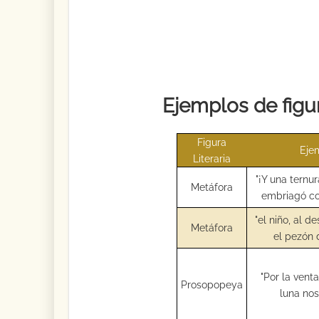
Ejemplos de figur
Figura
Eje
Literaria
"¡Y una tern
Metáfora
embriagó co
"el niño, al d
Metáfora
el pezón 
"Por la vent
Prosopopeya
luna nos