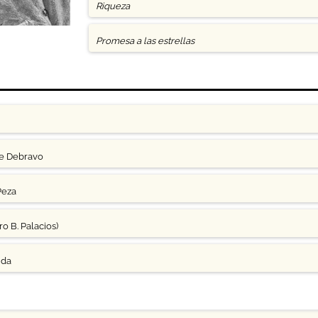
Riqueza
Promesa a las estrellas
ge Debravo
Peza
o B. Palacios)
uda