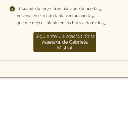
Y cuando la mujer, trémula, abrió la puerta,
12
me vería en el rostro tanta ventura cierta
13
¡que me dejó el infante en los brazos dormido!
14
Siguiente:
La oración de la
15
Maestra
, de Gabriela
Mistral