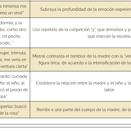
ura inmensa me
Subraya la profundidad de la emoción experi
mo un vino!"
 dormía, y la
ba, como otro
Uso repetido de la conjunción "y", que armoniza y p
r, mi pecho
que marcan la escena
cido..."
mujer, trémula,
Mistral contrasta el temblor de la madre con la "vent
ta, me vería en
figura lírica, de acuerdo a la intensificación de l
 ventura cierta"
tardó, curvada
o; el niño, al
Establece la relación entre la madre y el niño y l
scó el pezón de
labor.
rosa"
espertar, buscó
Remite a una parte del cuerpo de la madre, de t
de la rosa"