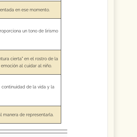
mentada en ese momento.
roporciona un tono de lirismo
.
ura cierta" en el rostro de la
a emoción al cuidar al niño.
a continuidad de la vida y la
al manera de representarla.