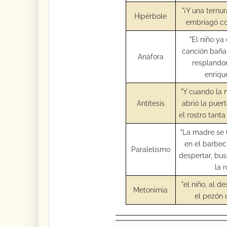
"¡Y una tern
Hipérbole
embriagó co
"El niño ya
canción baña
Anáfora
resplando
enrique
"Y cuando la 
Antítesis
abrió la puer
el rostro tanta
"La madre se 
en el barbech
Paralelismo
despertar, bu
la 
"el niño, al d
Metonimia
el pezón 