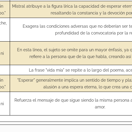
in
Mistral atribuye a la figura lírica la capacidad de esperar ete
po."
resaltando la constancia y la devoción po
che,
Exagera las condiciones adversas que no deberían ser t
profundidad de la convocatoria por la r
i
En esta línea, el sujeto se omite para un mayor énfasis, ya
ni
refiere a la persona que de la que habla, creando así 
La frase "vida mía" se repite a lo largo del poema, a
in
"Esperar" generalmente implica un sentido de tiempo y pla
po."
alusión a una espera eterna, lo que crea una 
i
Refuerza el mensaje de que sigue siendo la misma persona a
ni
amor.