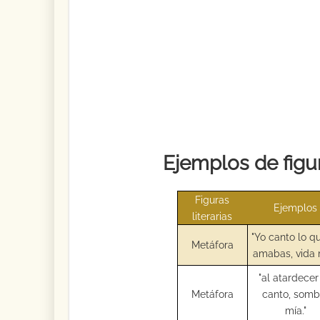
Ejemplos de figur
Figuras
Ejemplos
literarias
"Yo canto lo q
Metáfora
amabas, vida 
"al atardecer
Metáfora
canto, somb
mía."