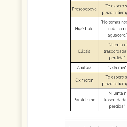
"Te espero s
Prosopopeya
plazo ni tiem
"No temas no
Hipérbole
neblina ni
aguacero."
"Ni lenta n
Elipsis
trascordada 
perdida."
Anáfora
"vida mía"
"Te espero s
Oxímoron
plazo ni tiem
"Ni lenta n
Paralelismo
trascordada 
perdida."