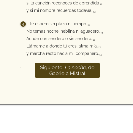
si la canción reconoces de aprendida
12
y si mi nombre recuerdas todavía.
13
Te espero sin plazo ni tiempo.
14
No temas noche, neblina ni aguacero.
15
Acude con sendero o sin sendero.
16
Llámame a donde tú eres, alma mía,
17
y marcha recto hacia mí, compañero.
18
Siguiente:
La noche
, de
19
Gabriela Mistral