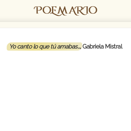
Yo canto lo que tú amabas…
, Gabriela Mistral