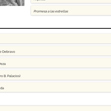
Promesa a las estrellas
ge Debravo
Peza
o B. Palacios)
uda