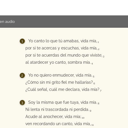
en audio
Yo canto lo que tú amabas, vida mía,
1
por si te acercas y escuchas, vida mía,
2
por si te acuerdas del mundo que viviste,
3
al atardecer yo canto, sombra mía.
4
Yo no quiero enmudecer, vida mía.
5
¿Cómo sin mi grito fiel me hallarías?
6
¿Cuál señal, cuál me declara, vida mía?
7
Soy la misma que fue tuya, vida mía.
8
Ni lenta ni trascordada ni perdida.
9
Acude al anochecer, vida mía;
10
ven recordando un canto, vida mía,
11