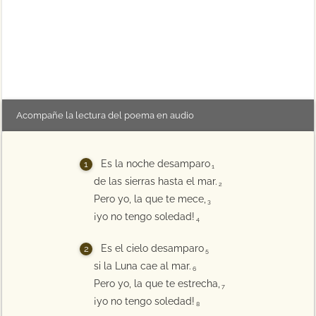
Acompañe la lectura del poema en audio
Es la noche desamparo
1
de las sierras hasta el mar.
2
Pero yo, la que te mece,
3
¡yo no tengo soledad!
4
Es el cielo desamparo
5
si la Luna cae al mar.
6
Pero yo, la que te estrecha,
7
¡yo no tengo soledad!
8