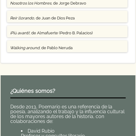
Nosotros los Hombres
, de Jorge Debravo
Reír llorando
, de Juan de Dios Peza
¡Più avanti!
, de Almafuerte (Pedro B. Palacios)
Walking around
, de Pablo Neruda
¿Quiénes somos?
Desde 2013, Poemario es una referencia de la
poesía, analizando el trabajo y la influencia cultural
de los mayores autores de la historia, con
colaboraciones de:
David Rubio
Profesor y consultor literario