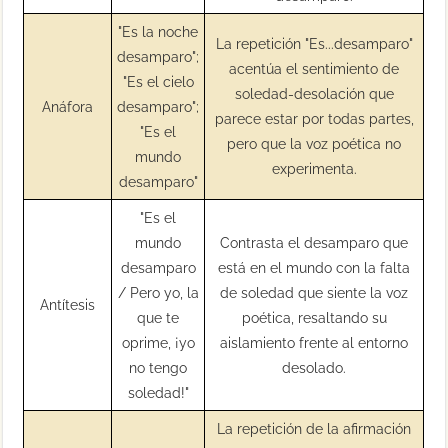
"Es la noche
La repetición "Es...desamparo"
desamparo";
acentúa el sentimiento de
"Es el cielo
soledad-desolación que
Anáfora
desamparo";
parece estar por todas partes,
"Es el
pero que la voz poética no
mundo
experimenta.
desamparo"
"Es el
mundo
Contrasta el desamparo que
desamparo
está en el mundo con la falta
/ Pero yo, la
de soledad que siente la voz
Antítesis
que te
poética, resaltando su
oprime, ¡yo
aislamiento frente al entorno
no tengo
desolado.
soledad!"
La repetición de la afirmación