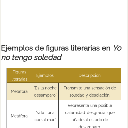
Ejemplos de figuras literarias en
Yo
no tengo soledad
Figuras
Ejemplos
Descripción
literarias
"Es la noche
Transmite una sensación de
Metáfora
desamparo"
soledad y desolación.
Representa una posible
"si la Luna
calamidad-desgracia, que
Metáfora
cae al mar"
añade al estado de
desamparo.