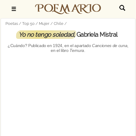
☰
Poetas
Top 50
Mujer
Chile
Yo no tengo soledad
, Gabriela Mistral
¿Cuándo? Publicado en
1924, en el apartado
Canciones de cuna
,
en el libro
Ternura
.