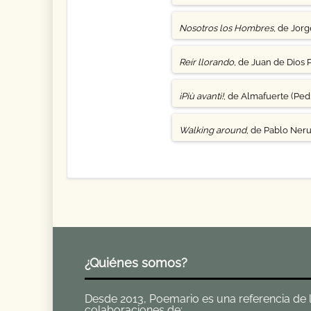
Nosotros los Hombres
, de Jor
Reír llorando
, de Juan de Dios 
¡Più avanti!
, de Almafuerte (Pedr
Walking around
, de Pablo Ner
¿Quiénes somos?
Desde 2013, Poemario es una referencia de la 
colaboraciones de: