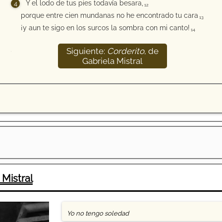
Y el lodo de tus pies todavía besara,
12
porque entre cien mundanas no he encontrado tu cara
13
¡y aun te sigo en los surcos la sombra con mi canto!
14
Siguiente:
Corderito
, de
15
Gabriela Mistral
 Mistral
Yo no tengo soledad