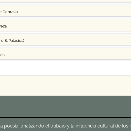
ge Debravo
Peza
o B. Palacios)
uda
poesía, analizando el trabajo y la influencia cultural de los