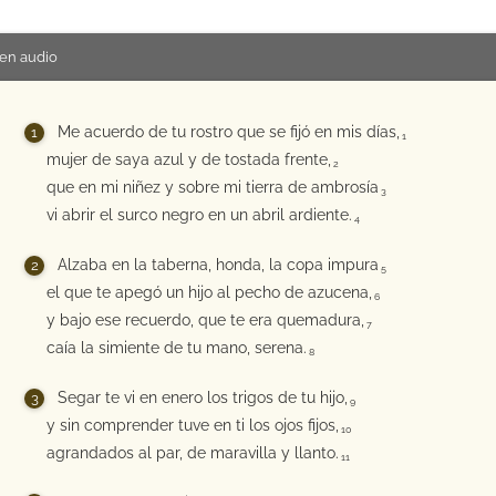
en audio
Me acuerdo de tu rostro que se fijó en mis días,
1
mujer de saya azul y de tostada frente,
2
que en mi niñez y sobre mi tierra de ambrosía
3
vi abrir el surco negro en un abril ardiente.
4
Alzaba en la taberna, honda, la copa impura
5
el que te apegó un hijo al pecho de azucena,
6
y bajo ese recuerdo, que te era quemadura,
7
caía la simiente de tu mano, serena.
8
Segar te vi en enero los trigos de tu hijo,
9
y sin comprender tuve en ti los ojos fijos,
10
agrandados al par, de maravilla y llanto.
11