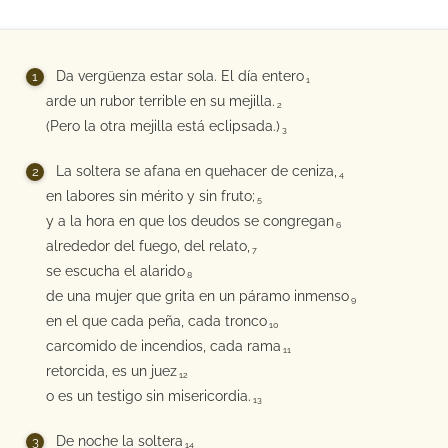
Da vergüenza estar sola. El día entero
1
arde un rubor terrible en su mejilla.
2
(Pero la otra mejilla está eclipsada.)
3
La soltera se afana en quehacer de ceniza,
4
en labores sin mérito y sin fruto;
5
y a la hora en que los deudos se congregan
6
alrededor del fuego, del relato,
7
se escucha el alarido
8
de una mujer que grita en un páramo inmenso
9
en el que cada peña, cada tronco
10
carcomido de incendios, cada rama
11
retorcida, es un juez
12
o es un testigo sin misericordia.
13
De noche la soltera
14