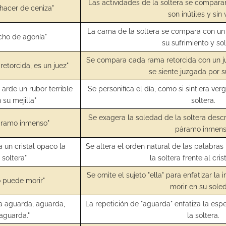
Las actividades de la soltera se compara
hacer de ceniza"
son inútiles y sin 
La cama de la soltera se compara con un
echo de agonía"
su sufrimiento y so
Se compara cada rama retorcida con un jue
etorcida, es un juez"
se siente juzgada por s
o arde un rubor terrible
Se personifica el día, como si sintiera ve
 su mejilla"
soltera.
Se exagera la soledad de la soltera desc
áramo inmenso"
páramo inmens
 un cristal opaco la
Se altera el orden natural de las palabras 
soltera"
la soltera frente al cri
Se omite el sujeto "ella" para enfatizar la 
o puede morir"
morir en su sole
ra aguarda, aguarda,
La repetición de "aguarda" enfatiza la esp
aguarda."
la soltera.