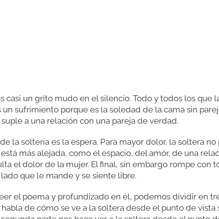
es casi un grito mudo en el silencio. Todo y todos los que 
s un sufrimiento porque es la soledad de la cama sin pareja.
i suple a una relación con una pareja de verdad.
de la soltería es la espera. Para mayor dolor, la soltera no 
stá más alejada, como el espacio, del amor, de una relaci
lta el dolor de la mujer. El final, sin embargo rompe con to
l lado que le mande y se siente libre.
er el poema y profundizado en él, podemos dividir en tre
 habla de cómo se ve a la soltera desde el punto de vista so
 segunda parte nos hace ver a la soltera desde el punto de