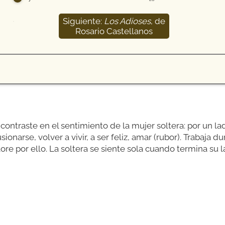
Siguiente:
Los Adioses
, de
29
Rosario Castellanos
ontraste en el sentimiento de la mujer soltera: por un l
sionarse, volver a vivir, a ser feliz, amar (rubor). Trabaja d
lore por ello. La soltera se siente sola cuando termina su la