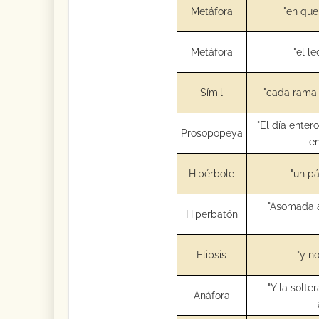
Metáfora
"en que
Metáfora
"el l
Símil
"cada rama r
"El día enter
Prosopopeya
en
Hipérbole
"un p
"Asomada a
Hiperbatón
Elipsis
"y n
"Y la solte
Anáfora