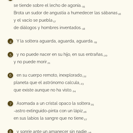
se tiende sobre el lecho de agonía.
15
Brota un sudor de angustia a humedecer las sábanas
16
y el vacío se puebla
17
de diálogos y hombres inventados.
18
Y la soltera aguarda, aguarda, aguarda.
19
y no puede nacer en su hijo, en sus entrañas,
20
y no puede morir
21
en su cuerpo remoto, inexplorado,
22
planeta que el astrónomo calcula,
23
que existe aunque no ha visto.
24
Asomada a un cristal opaco la soltera
25
-astro extinguido-pinta con un lápiz
26
en sus labios la sangre que no tiene
27
y sonríe ante un amanecer sin nadie.
28