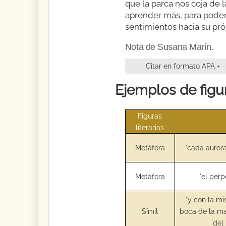
que la parca nos coja de 
aprender más, para poder 
sentimientos hacia su pró
Nota de Susana Marín.
Citar en formato APA +
Ejemplos de figur
Figuras
literarias
Metáfora
"cada aurora
Metáfora
"el perp
"y con la m
Símil
boca de la m
del