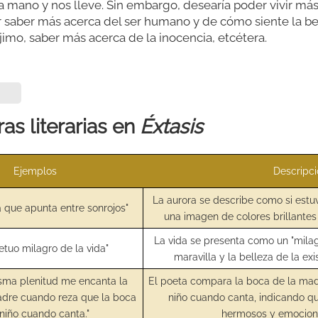
la mano y nos lleve. Sin embargo, desearía poder vivir má
saber más acerca del ser humano y de cómo siente la bell
jimo, saber más acerca de la inocencia, etcétera.
as literarias en
Éxtasis
Ejemplos
Descripc
La aurora se describe como si estuv
 que apunta entre sonrojos"
una imagen de colores brillantes
La vida se presenta como un "mila
etuo milagro de la vida"
maravilla y la belleza de la exi
isma plenitud me encanta la
El poeta compara la boca de la mad
adre cuando reza que la boca
niño cuando canta, indicando 
 niño cuando canta."
hermosos y emociona