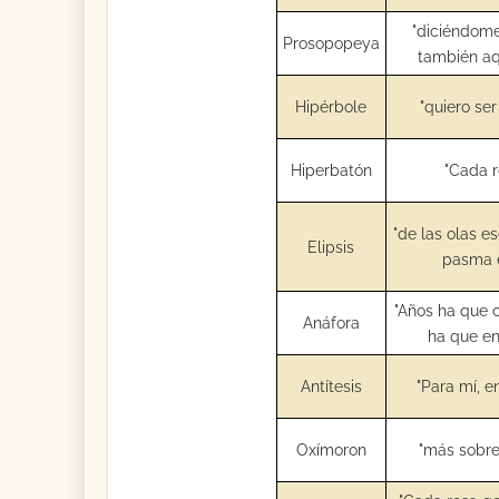
"diciéndome,
Prosopopeya
también aq
Hipérbole
"quiero ser
Hiperbatón
"Cada r
"de las olas e
Elipsis
pasma e
"Años ha que c
Anáfora
ha que en
Antítesis
"Para mí, e
Oxímoron
"más sobre