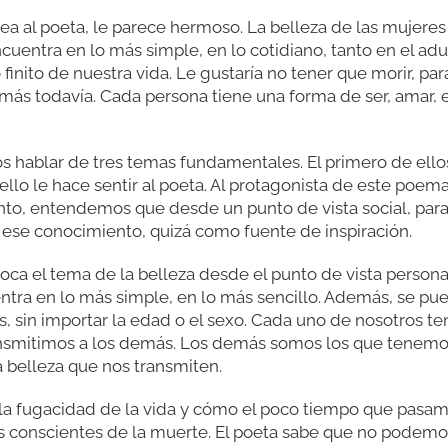
ea al poeta, le parece hermoso. La belleza de las mujeres 
ncuentra en lo más simple, en lo cotidiano, tanto en el adu
finito de nuestra vida. Le gustaría no tener que morir, pa
ás todavía. Cada persona tiene una forma de ser, amar, en
hablar de tres temas fundamentales. El primero de ellos 
 ello le hace sentir al poeta. Al protagonista de este poem
unto, entendemos que desde un punto de vista social, par
n ese conocimiento, quizá como fuente de inspiración.
toca el tema de la belleza desde el punto de vista persona
tra en lo más simple, en lo más sencillo. Además, se pu
s, sin importar la edad o el sexo. Cada uno de nosotros 
transmitimos a los demás. Los demás somos los que tenemo
 belleza que nos transmiten.
e la fugacidad de la vida y cómo el poco tiempo que pas
conscientes de la muerte. El poeta sabe que no podemos