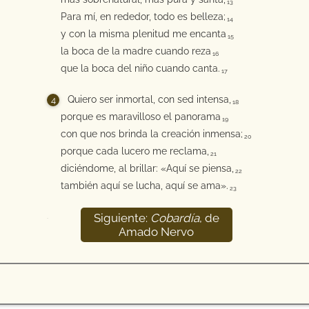
13
Para mí, en rededor, todo es belleza;
14
y con la misma plenitud me encanta
15
la boca de la madre cuando reza
16
que la boca del niño cuando canta.
17
Quiero ser inmortal, con sed intensa,
18
porque es maravilloso el panorama
19
con que nos brinda la creación inmensa;
20
porque cada lucero me reclama,
21
diciéndome, al brillar: «Aquí se piensa,
22
también aquí se lucha, aquí se ama».
23
Siguiente:
Cobardía
, de
24
Amado Nervo