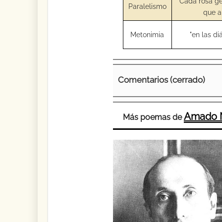
"Cada rosa ge
Paralelismo
que a
Metonimia
"en las d
Comentarios (cerrado)
Amado 
Más poemas de