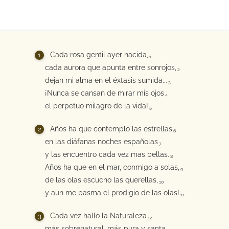
Cada rosa gentil ayer nacida,
1
cada aurora que apunta entre sonrojos,
2
dejan mi alma en el éxtasis sumida...
3
¡Nunca se cansan de mirar mis ojos
4
el perpetuo milagro de la vida!
5
Años ha que contemplo las estrellas
6
en las diáfanas noches españolas
7
y las encuentro cada vez mas bellas.
8
Años ha que en el mar, conmigo a solas,
9
de las olas escucho las querellas,
10
y aun me pasma el prodigio de las olas!
11
Cada vez hallo la Naturaleza
12
más sobrenatural, más pura y santa,