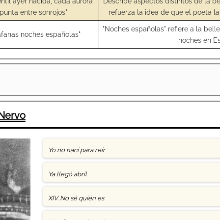
ntil ayer nacida, cada aurora
Describe aspectos distintos de la be
punta entre sonrojos"
refuerza la idea de que el poeta l
"Noches españolas" refiere a la bell
iáfanas noches españolas"
noches en E
Nervo
Yo no nací para reír
Ya llegó abril
XIV. No sé quién es