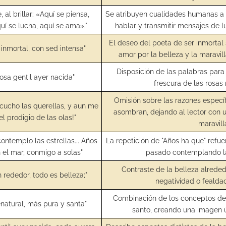
 al brillar: «Aquí se piensa,
Se atribuyen cualidades humanas a 
uí se lucha, aquí se ama»."
hablar y transmitir mensajes de 
El deseo del poeta de ser inmortal 
 inmortal, con sed intensa"
amor por la belleza y la maravil
Disposición de las palabras para 
osa gentil ayer nacida"
frescura de las rosas 
Omisión sobre las razones específi
scucho las querellas, y aun me
asombran, dejando al lector con 
l prodigio de las olas!"
maravill
ontemplo las estrellas... Años
La repetición de "Años ha que" refue
 el mar, conmigo a solas"
pasado contemplando la
Contraste de la belleza alreded
n rededor, todo es belleza;"
negatividad o fealda
Combinación de los conceptos de 
natural, más pura y santa"
santo, creando una imagen 