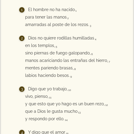
El hombre no ha nacido
1
para tener las manos
2
amarradas al poste de los rezos.
3
Dios no quiere rodillas humilladas
4
en los templos,
5
sino piernas de fuego galopando,
6
manos acariciando las entrañas del hierro,
7
mentes pariendo brasas,
8
labios haciendo besos.
9
Digo que yo trabajo,
10
vivo, pienso,
11
y que esto que yo hago es un buen rezo,
12
que a Dios le gusta mucho
13
y respondo por ello.
14
Y digo que el amor
15