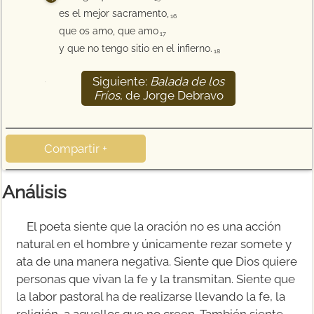
es el mejor sacramento,
16
que os amo, que amo
17
y que no tengo sitio en el infierno.
18
Siguiente:
Balada de los
19
Fríos
, de Jorge Debravo
Compartir +
Análisis
El poeta siente que la oración no es una acción
natural en el hombre y únicamente rezar somete y
ata de una manera negativa. Siente que Dios quiere
personas que vivan la fe y la transmitan. Siente que
la labor pastoral ha de realizarse llevando la fe, la
religión, a aquellos que no creen. También siente