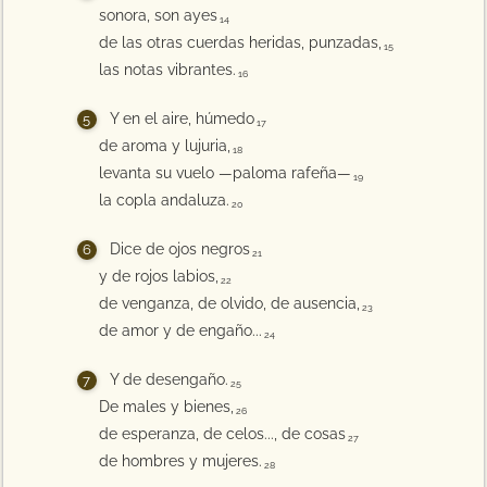
sonora, son ayes
14
de las otras cuerdas heridas, punzadas,
15
las notas vibrantes.
16
Y en el aire, húmedo
17
de aroma y lujuria,
18
levanta su vuelo —paloma rafeña—
19
la copla andaluza.
20
Dice de ojos negros
21
y de rojos labios,
22
de venganza, de olvido, de ausencia,
23
de amor y de engaño...
24
Y de desengaño.
25
De males y bienes,
26
de esperanza, de celos..., de cosas
27
de hombres y mujeres.
28