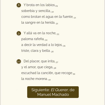
Y brota en los labios
29
soberbia y sencilla,
30
como brotan el agua en la fuente,
31
la sangre en la herida.
32
Y allá va en la n0che,
33
paloma rafeña,
34
a decir la verdad a lo lejos,
35
triste, clara y bella.
36
Del placer, que irrita,
37
y el amor, que ciega,
38
escuchad la canci6n, que recoge
39
la noche morena.
40
Siguiente:
El Querer
, de
41
Manuel Machado