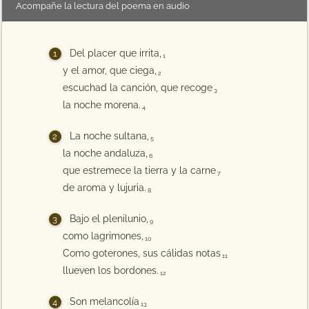
Acompañe la lectura del poema en audio
Del placer que irrita,
1
y el amor, que ciega,
2
escuchad la canción, que recoge
3
la noche morena.
4
La noche sultana,
5
la noche andaluza,
6
que estremece la tierra y la carne
7
de aroma y lujuria.
8
Bajo el plenilunio,
9
como lagrimones,
10
Como goterones, sus cálidas notas
11
llueven los bordones.
12
Son melancolía
13