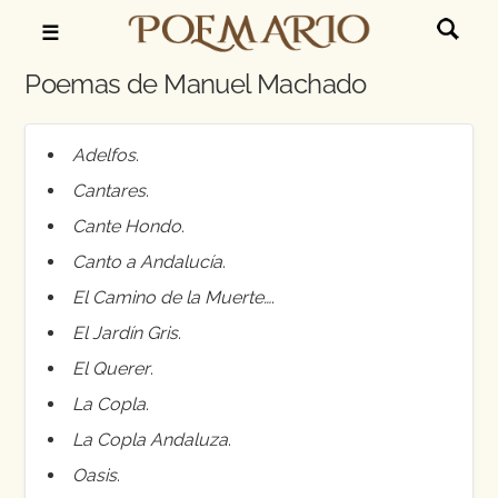
☰
Poemas de Manuel Machado
Adelfos
.
Cantares
.
Cante Hondo
.
Canto a Andalucía
.
El Camino de la Muerte…
.
El Jardín Gris
.
El Querer
.
La Copla
.
La Copla Andaluza
.
Oasis
.