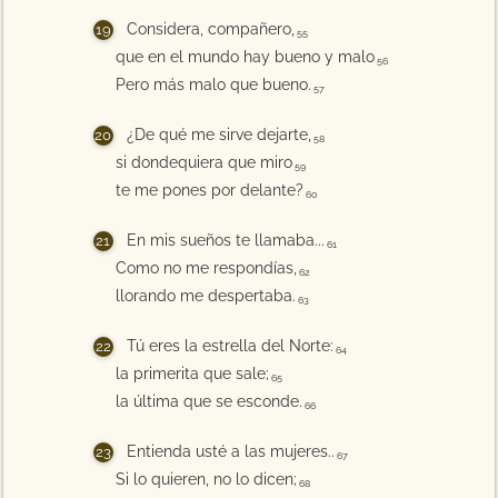
Considera, compañero,
55
que en el mundo hay bueno y malo
56
Pero más malo que bueno.
57
¿De qué me sirve dejarte,
58
si dondequiera que miro
59
te me pones por delante?
60
En mis sueños te llamaba...
61
Como no me respondías,
62
llorando me despertaba.
63
Tú eres la estrella del Norte:
64
la primerita que sale;
65
la última que se esconde.
66
Entienda usté a las mujeres..
67
Si lo quieren, no lo dicen;
68