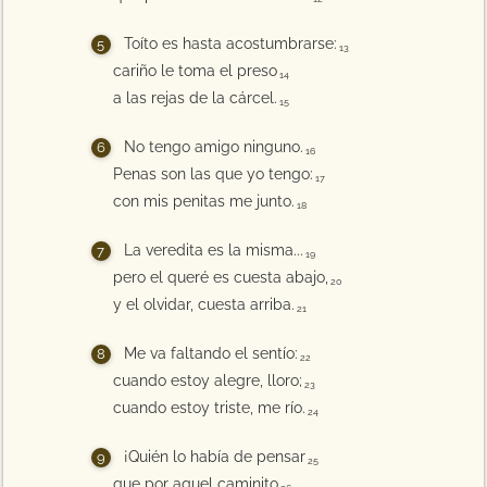
Toíto es hasta acostumbrarse:
13
cariño le toma el preso
14
a las rejas de la cárcel.
15
No tengo amigo ninguno.
16
Penas son las que yo tengo:
17
con mis penitas me junto.
18
La veredita es la misma...
19
pero el queré es cuesta abajo,
20
y el olvidar, cuesta arriba.
21
Me va faltando el sentío:
22
cuando estoy alegre, lloro;
23
cuando estoy triste, me río.
24
¡Quién lo había de pensar
25
que por aquel caminito