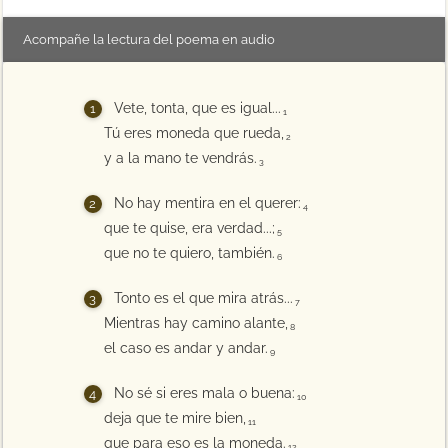
Acompañe la lectura del poema en audio
Vete, tonta, que es igual...
1
Tú eres moneda que rueda,
2
y a la mano te vendrás.
3
No hay mentira en el querer:
4
que te quise, era verdad...;
5
que no te quiero, también.
6
Tonto es el que mira atrás...
7
Mientras hay camino alante,
8
el caso es andar y andar.
9
No sé si eres mala o buena:
10
deja que te mire bien,
11
que para eso es la moneda.
12