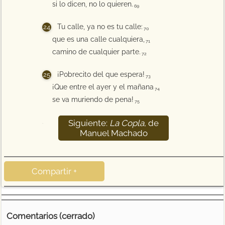
si lo dicen, no lo quieren.
69
Tu calle, ya no es tu calle:
70
que es una calle cualquiera,
71
camino de cualquier parte.
72
¡Pobrecito del que espera!
73
¡Que entre el ayer y el mañana
74
se va muriendo de pena!
75
Siguiente:
La Copla
, de
76
Manuel Machado
Compartir +
Comentarios (cerrado)