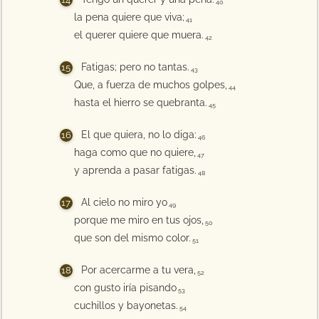
40
la pena quiere que viva;
41
el querer quiere que muera.
42
Fatigas; pero no tantas.
43
Que, a fuerza de muchos golpes,
44
hasta el hierro se quebranta.
45
El que quiera, no lo diga:
46
haga como que no quiere,
47
y aprenda a pasar fatigas.
48
Al cielo no miro yo
49
porque me miro en tus ojos,
50
que son del mismo color.
51
Por acercarme a tu vera,
52
con gusto iría pisando
53
cuchillos y bayonetas.
54