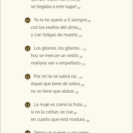
26
se llegaba a este lugar!
27
Yo te he querío a ti siempre
28
con los reaños del alma
29
y con fatigas de muerte.
30
Los gitanos, los gitanos....
31
hoy se mercan un vestío,
32
mañana van a empeñarlo.
33
Por mí no se sabrá ná...
34
Aquel que tiene de sobra,
35
no se tiene que alabar.
36
La mujé es como la fruta:
37
si no la cortan, se cae
38
en cuanto que está madura.
39
Tengo un querer y una pena: