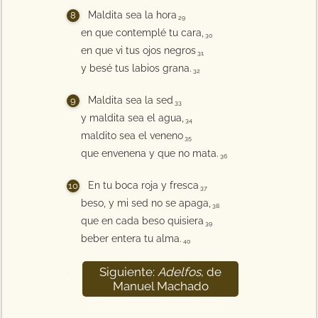
Maldita sea la hora
29
en que contemplé tu cara,
30
en que vi tus ojos negros
31
y besé tus labios grana.
32
Maldita sea la sed
33
y maldita sea el agua,
34
maldito sea el veneno
35
que envenena y que no mata.
36
En tu boca roja y fresca
37
beso, y mi sed no se apaga,
38
que en cada beso quisiera
39
beber entera tu alma.
40
Siguiente:
Adelfos
, de
41
Manuel Machado