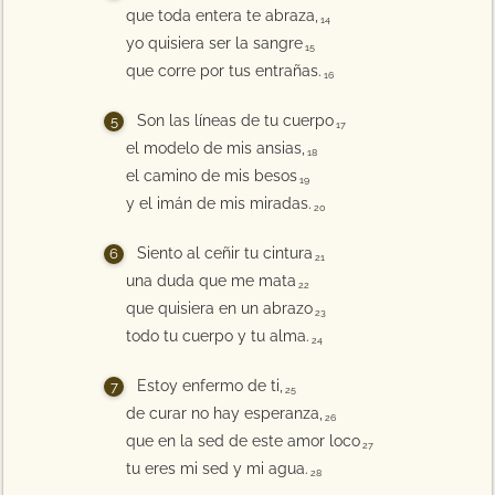
que toda entera te abraza,
14
yo quisiera ser la sangre
15
que corre por tus entrañas.
16
Son las líneas de tu cuerpo
17
el modelo de mis ansias,
18
el camino de mis besos
19
y el imán de mis miradas.
20
Siento al ceñir tu cintura
21
una duda que me mata
22
que quisiera en un abrazo
23
todo tu cuerpo y tu alma.
24
Estoy enfermo de ti,
25
de curar no hay esperanza,
26
que en la sed de este amor loco
27
tu eres mi sed y mi agua.
28