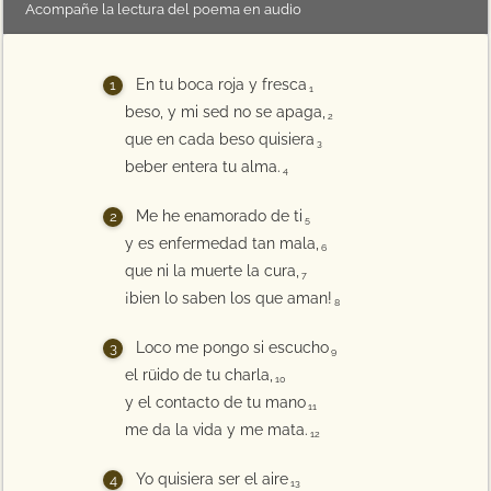
Acompañe la lectura del poema en audio
En tu boca roja y fresca
1
beso, y mi sed no se apaga,
2
que en cada beso quisiera
3
beber entera tu alma.
4
Me he enamorado de ti
5
y es enfermedad tan mala,
6
que ni la muerte la cura,
7
¡bien lo saben los que aman!
8
Loco me pongo si escucho
9
el rüido de tu charla,
10
y el contacto de tu mano
11
me da la vida y me mata.
12
Yo quisiera ser el aire
13