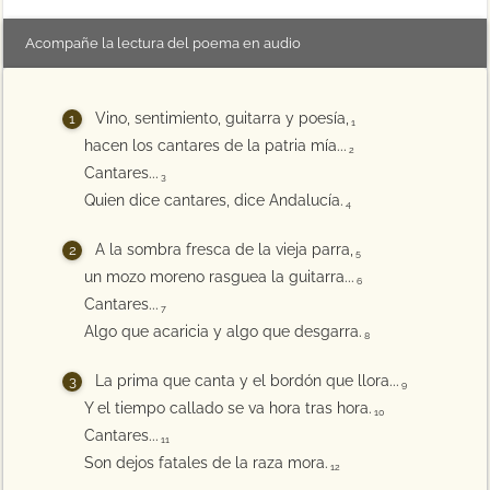
Acompañe la lectura del poema en audio
Vino, sentimiento, guitarra y poesía,
1
hacen los cantares de la patria mía...
2
Cantares...
3
Quien dice cantares, dice Andalucía.
4
A la sombra fresca de la vieja parra,
5
un mozo moreno rasguea la guitarra...
6
Cantares...
7
Algo que acaricia y algo que desgarra.
8
La prima que canta y el bordón que llora...
9
Y el tiempo callado se va hora tras hora.
10
Cantares...
11
Son dejos fatales de la raza mora.
12