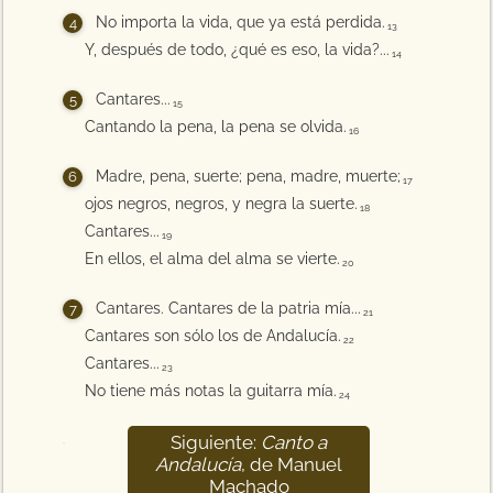
No importa la vida, que ya está perdida.
13
Y, después de todo, ¿qué es eso, la vida?...
14
Cantares...
15
Cantando la pena, la pena se olvida.
16
Madre, pena, suerte; pena, madre, muerte;
17
ojos negros, negros, y negra la suerte.
18
Cantares...
19
En ellos, el alma del alma se vierte.
20
Cantares. Cantares de la patria mía...
21
Cantares son sólo los de Andalucía.
22
Cantares...
23
No tiene más notas la guitarra mía.
24
Siguiente:
Canto a
25
Andalucía
, de Manuel
Machado