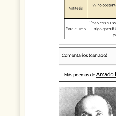
"¡y no obstant
Antítesis
"Pasó con su ma
Paralelismo
trigo garzul!
po
Comentarios (cerrado)
Amado 
Más poemas de