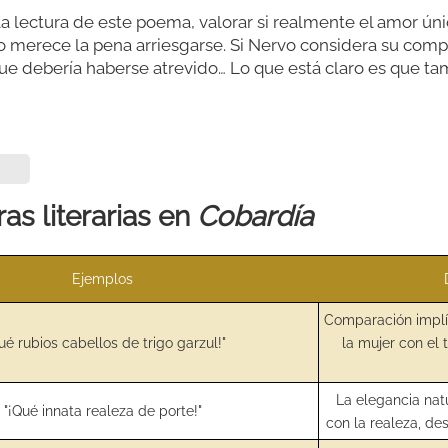
 la lectura de este poema, valorar si realmente el amor ú
io merece la pena arriesgarse. Si Nervo considera su com
e debería haberse atrevido… Lo que está claro es que tam
as literarias en
Cobardía
Ejemplos
Comparación implíc
ué rubios cabellos de trigo garzul!"
la mujer con el 
La elegancia nat
"¡Qué innata realeza de porte!"
con la realeza, de