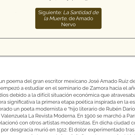
Siguiente:
La Santidad de
13
la Muerte
, de Amado
Nervo
n poema del gran escritor mexicano José Amado Ruiz de 
empezó a estudiar en el seminario de Zamora hacia el año
ios debido a la difícil situación económica que atravesaba
significativa la primera etapa poética inspirada en la esp
erado un poeta modernista e “hijo literario de Rubén Darío
s Valenzuela La Revista Moderna. En 1900 se marchó a Par
lacionó con otros artistas modernistas. En dicha ciudad c
ro por desgracia murió en 1912. El dolor experimentado tr