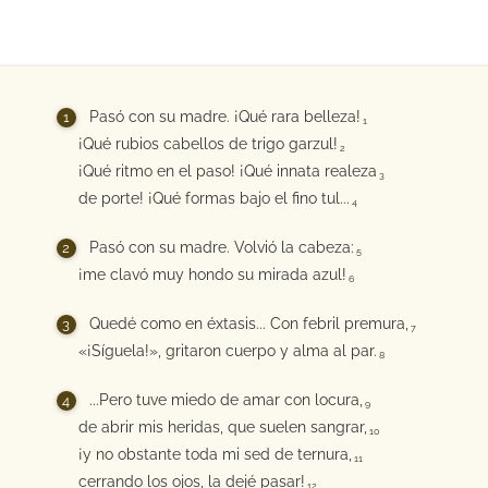
Pasó con su madre. ¡Qué rara belleza!
1
¡Qué rubios cabellos de trigo garzul!
2
¡Qué ritmo en el paso! ¡Qué innata realeza
3
de porte! ¡Qué formas bajo el fino tul...
4
Pasó con su madre. Volvió la cabeza:
5
¡me clavó muy hondo su mirada azul!
6
Quedé como en éxtasis... Con febril premura,
7
«¡Síguela!», gritaron cuerpo y alma al par.
8
...Pero tuve miedo de amar con locura,
9
de abrir mis heridas, que suelen sangrar,
10
¡y no obstante toda mi sed de ternura,
11
cerrando los ojos, la dejé pasar!
12