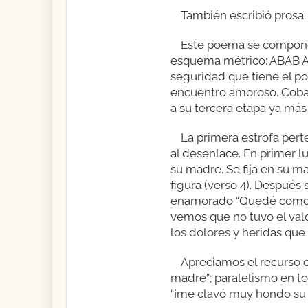
También escribió prosa:
Este poema se compone 
esquema métrico: ABAB AB
seguridad que tiene el po
encuentro amoroso. Cobar
a su tercera etapa ya más
La primera estrofa perte
al desenlace. En primer l
su madre. Se fija en su ma
figura (verso 4). Después
enamorado “Quedé como en 
vemos que no tuvo el valor
los dolores y heridas que 
Apreciamos el recurso e
madre”; paralelismo en to
“¡me clavó muy hondo su mi