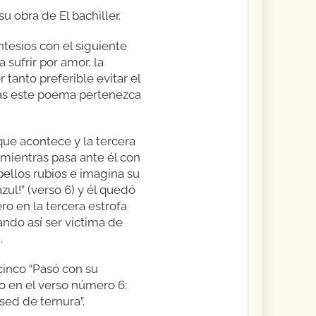
 obra de El bachiller.
esios con el siguiente
ufrir por amor, la
tanto preferible evitar el
zás este poema pertenezca
que acontece y la tercera
 mientras pasa ante él con
bellos rubios e imagina su
ul!” (verso 6) y él quedó
ro en la tercera estrofa
ando así ser víctima de
.
cinco “Pasó con su
o en el verso número 6:
sed de ternura”.