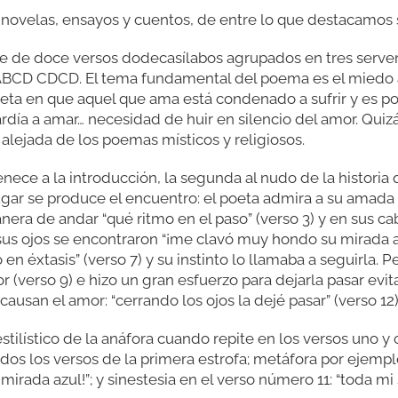
 novelas, ensayos y cuentos, de entre lo que destacamos su
de doce versos dodecasílabos agrupados en tres servent
CD CDCD. El tema fundamental del poema es el miedo a s
eta en que aquel que ama está condenado a sufrir y es por 
día a amar… necesidad de huir en silencio del amor. Qui
 alejada de los poemas místicos y religiosos.
nece a la introducción, la segunda al nudo de la historia 
ugar se produce el encuentro: el poeta admira a su amada
nera de andar “qué ritmo en el paso” (verso 3) y en sus ca
 sus ojos se encontraron “¡me clavó muy hondo su mirada az
éxtasis” (verso 7) y su instinto lo llamaba a seguirla. Pe
 (verso 9) e hizo un gran esfuerzo para dejarla pasar evit
causan el amor: “cerrando los ojos la dejé pasar” (verso 12)
stilístico de la anáfora cuando repite en los versos uno y 
dos los versos de la primera estrofa; metáfora por ejempl
rada azul!”; y sinestesia en el verso número 11: “toda mi 