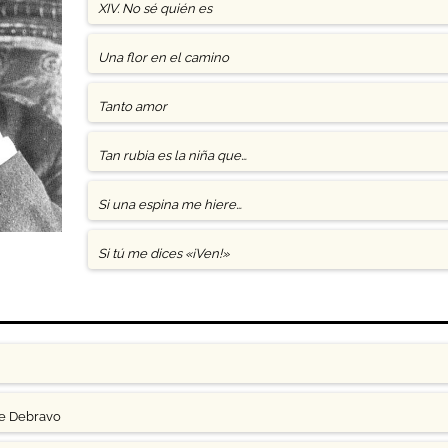
XIV. No sé quién es
Una flor en el camino
Tanto amor
Tan rubia es la niña que…
Si una espina me hiere…
Si tú me dices «¡Ven!»
ge Debravo