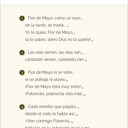
Flor de Mayo, como un rayo
1
de la tarde, se moría...
2
Yo te quise, Flor de Mayo,
3
tú lo sabes; ¡pero Dios no lo quería!
4
Las olas vienen, las olas van,
5
cantando vienen, cantando irán.
6
Flor de Mayo ni se viste
7
ni se alahaja ni atavía;
8
¡Flor de Mayo está muy triste!
9
¡Pobrecita, pobrecita vida mía!
10
Cada estrella que palpita,
11
desde el cielo le habla asi:
12
«Ven conmigo Florecita,
13