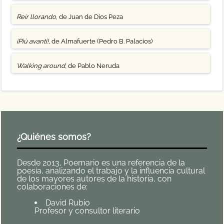
Reír llorando
, de Juan de Dios Peza
¡Più avanti!
, de Almafuerte (Pedro B. Palacios)
Walking around
, de Pablo Neruda
¿Quiénes somos?
Desde 2013, Poemario es una referencia de la
poesía, analizando el trabajo y la influencia cultural
de los mayores autores de la historia, con
colaboraciones de:
David Rubio
Profesor y consultor literario