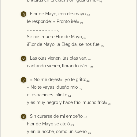
brillarás en la extensión igual a mí.»
14
Flor de Mayo, con desmayo,
15
le responde: «¡Pronto iré!»
16
.. .. .. .. .. .. .. .. .. ..
17
Se nos muere Flor de Mayo,
18
¡Flor de Mayo, la Elegida, se nos fue!
19
Las olas vienen, las olas van,
20
cantando vienen, llorando irán...
21
«¡No me dejes!», yo le grito;
22
«¡No te vayas, dueño mío:
23
el espacio es infinito
24
y es muy negro y hace frío, mucho frío!»
25
Sin curarse de mi empeño,
26
Flor de Mayo se alejó,
27
y en la noche, como un sueño,
28