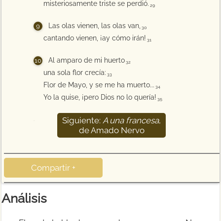
misteriosamente triste se perdió.
29
Las olas vienen, las olas van,
30
cantando vienen, ¡ay cómo irán!
31
Al amparo de mi huerto
32
una sola flor crecía:
33
Flor de Mayo, y se me ha muerto...
34
Yo la quise, ¡pero Dios no lo quería!
35
Siguiente:
A una francesa
,
36
de Amado Nervo
Compartir +
Análisis