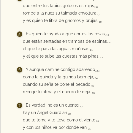
que entre tus labios golosos estrujas;
16
rompe a la nuez su taimada envoltura
17
y es quien te libra de gnomos y brujas.
18
Es quien te ayuda a que cortes las rosas,
19
que están sentadas en trampas de espinas,
20
el que te pasa las aguas mañosas
21
y el que te sube las cuestas más pinas.
22
Y aunque camine contigo apareado,
23
como la guinda y la guinda bermeja,
24
cuando su seña te pone el pecado
25
recoge tu alma y el cuerpo te deja.
26
Es verdad, no es un cuento:
27
hay un Ángel Guardián
28
que te toma y te lleva como el viento
29
y con los niños va por donde van.
30