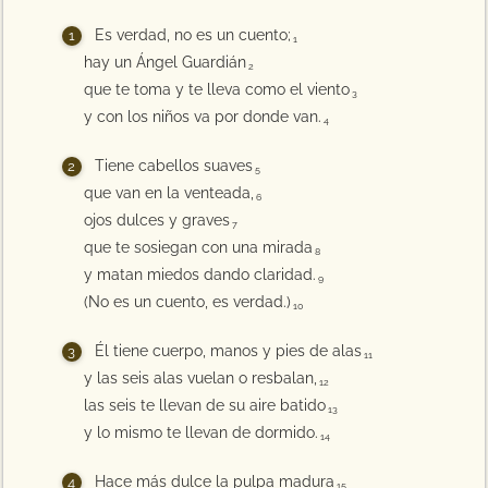
Es verdad, no es un cuento;
1
hay un Ángel Guardián
2
que te toma y te lleva como el viento
3
y con los niños va por donde van.
4
Tiene cabellos suaves
5
que van en la venteada,
6
ojos dulces y graves
7
que te sosiegan con una mirada
8
y matan miedos dando claridad.
9
(No es un cuento, es verdad.)
10
Él tiene cuerpo, manos y pies de alas
11
y las seis alas vuelan o resbalan,
12
las seis te llevan de su aire batido
13
y lo mismo te llevan de dormido.
14
Hace más dulce la pulpa madura
15