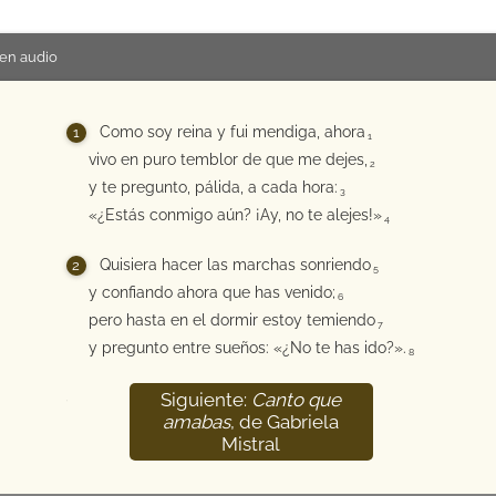
en audio
Como soy reina y fui mendiga, ahora
1
vivo en puro temblor de que me dejes,
2
y te pregunto, pálida, a cada hora:
3
«¿Estás conmigo aún? ¡Ay, no te alejes!»
4
Quisiera hacer las marchas sonriendo
5
y confiando ahora que has venido;
6
pero hasta en el dormir estoy temiendo
7
y pregunto entre sueños: «¿No te has ido?».
8
Siguiente:
Canto que
9
amabas
, de Gabriela
Mistral