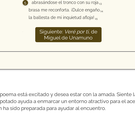
abrasándose el tronco con su roja
13
brasa me reconforta. ¡Dulce engaño
14
la ballesta de mi inquietud afloja!
15
Siguiente:
Veré por ti
, de
16
Miguel de Unamuno
 poema está excitado y desea estar con la amada. Siente l
capotado ayuda a enmarcar un entorno atractivo para el a
n ha sido preparada para ayudar al encuentro.