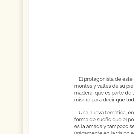
El protagonista de este
montes y valles de su pie
madera, que es parte de su
mismo para decir que todo
Una nueva temática, en 
forma de sueño que el po
es la amada y tampoco se 
únicamente en la visión er