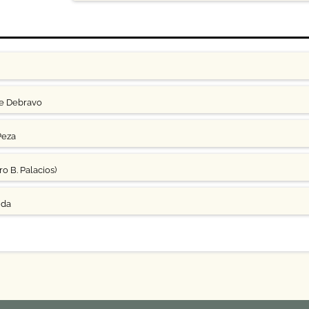
ge Debravo
Peza
o B. Palacios)
uda