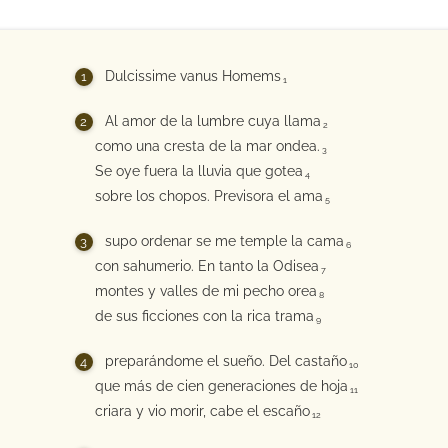
Dulcissime vanus Homems
1
Al amor de la lumbre cuya llama
2
como una cresta de la mar ondea.
3
Se oye fuera la lluvia que gotea
4
sobre los chopos. Previsora el ama
5
supo ordenar se me temple la cama
6
con sahumerio. En tanto la Odisea
7
montes y valles de mi pecho orea
8
de sus ficciones con la rica trama
9
preparándome el sueño. Del castaño
10
que más de cien generaciones de hoja
11
criara y vio morir, cabe el escaño
12