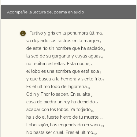
Acompañe la lectura del poema en audio
Furtivo y gris en la penumbra última,
1
va dejando sus rastros en la margen
2
de este río sin nombre que ha saciado
3
la sed de su garganta y cuyas aguas
4
no repiten estrellas. Esta noche,
5
el lobo es una sombra que está sola
6
y que busca a la hembra y siente frío.
7
Es el último lobo de Inglaterra.
8
Odín y Thor lo saben. En su alta
9
casa de piedra un rey ha decidido
10
acabar con los lobos. Ya forjado
11
ha sido el fuerte hierro de tu muerte.
12
Lobo sajón, has engendrado en vano.
13
No basta ser cruel. Eres el último.
14