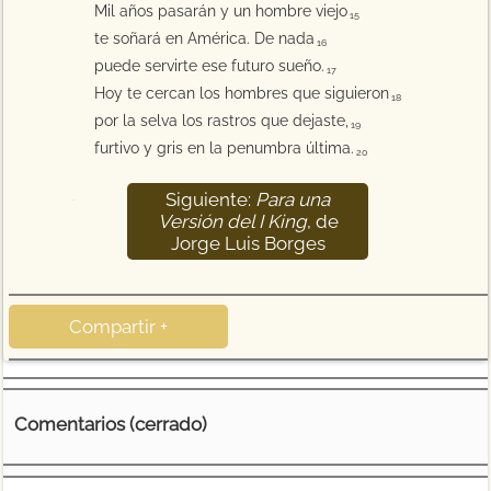
Mil años pasarán y un hombre viejo
15
te soñará en América. De nada
16
puede servirte ese futuro sueño.
17
Hoy te cercan los hombres que siguieron
18
por la selva los rastros que dejaste,
19
furtivo y gris en la penumbra última.
20
Siguiente:
Para una
21
Versión del I King
, de
Jorge Luis Borges
Compartir +
Comentarios (cerrado)