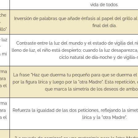
vida de todos.
oche
Inversión de palabras que añade énfasis al papel del grillo al
o
final del día.
llo"
 luz
Contraste entre la luz del mundo y el estado de vigilia del 
y
lleno de luz, el niño está despierto; cuando la luz desaparezca, 
á mi
ciclo natural de día-noche y de vigilia
erma
La frase "Haz que duerma tu pequeño para que se duerma el m
ara
por la figura lírica y luego por la "otra Madre". Esta repetició
a el
que marca la simetría de los deseos de ambo
erma
ara
Refuerza la igualdad de las dos peticiones, reflejando la simet
a el
lírica y la "otra Madre".