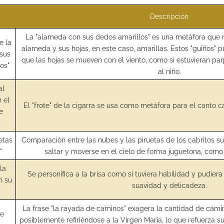
Descripción
La "alameda con sus dedos amarillos" es una metáfora que r
e la
alameda y sus hojas, en este caso, amarillas. Estos "guiños" p
sus
que las hojas se mueven con el viento, como si estuvieran p
os"
al niño.
al
 el
El "frote" de la cigarra se usa como metáfora para el canto ca
ce
etas
Comparación entre las nubes y las piruetas de los cabritos s
"
saltar y moverse en el cielo de forma juguetona, como l
la
Se personifica a la brisa como si tuviera habilidad y pudiera
n su
suavidad y delicadeza.
La frase "la rayada de caminos" exagera la cantidad de camin
de
posiblemente refiriéndose a la Virgen María, lo que refuerza 