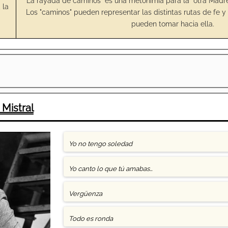
"La rayada de caminos" es una metonimia para la "otra Madre",
 la
Los "caminos" pueden representar las distintas rutas de fe 
pueden tomar hacia ella.
 Mistral
Yo no tengo soledad
Yo canto lo que tú amabas…
Vergüenza
Todo es ronda