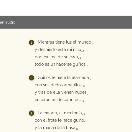
en audio
Mientras tiene luz el mundo
1
y despierto está mi niño,
2
por encima de su cara,
3
todo es un hacerse guiños.
4
Guiños le hace la alameda
5
con sus dedos amarillos,
6
y tras de ella vienen nubes
7
en piruetas de cabritos...
8
La cigarra, al mediodía,
9
con el frote le hace guiño,
10
y la maña de la brisa
11