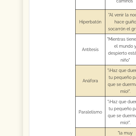
caminos"
"Al venir la n
Hiperbatón
hace guiñ
socarrón el gri
"Mientras tiene
el mundo 
Antítesis
despierto est
niño"
"¡Haz que du
tu pequeño p
Anáfora
que se duerm
mío!".
"¡Haz que du
tu pequeño p
Paralelismo
que se duerm
mío!".
"la muy