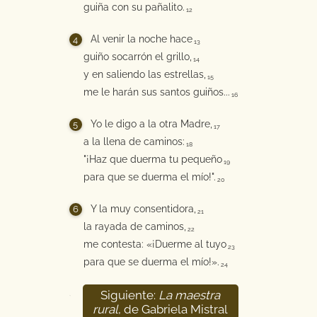
guiña con su pañalito.
12
Al venir la noche hace
13
guiño socarrón el grillo,
14
y en saliendo las estrellas,
15
me le harán sus santos guiños...
16
Yo le digo a la otra Madre,
17
a la llena de caminos:
18
"¡Haz que duerma tu pequeño
19
para que se duerma el mío!".
20
Y la muy consentidora,
21
la rayada de caminos,
22
me contesta: «¡Duerme al tuyo
23
para que se duerma el mío!».
24
Siguiente:
La maestra
25
rural
, de Gabriela Mistral