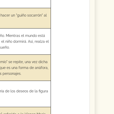
 hacer un "guiño socarrón" al
niño. Mientras el mundo está
el niño dormirá. Así, realza el
-sueño.
ío" se repite, una vez dicha
n, que es una forma de anáfora,
s personajes.
ría de los deseos de la figura