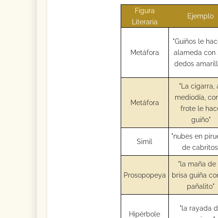
Figura
Ejemplo
Literaria
"Guiños le hac
Metáfora
alameda con 
dedos amarill
"La cigarra, 
mediodía, con
Metáfora
frote le ha
guiño"
"nubes en piru
Simil
de cabritos
"la maña de 
Prosopopeya
brisa guiña co
pañalito"
"la rayada 
Hipérbole