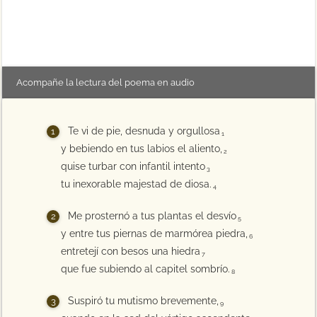
Acompañe la lectura del poema en audio
Te vi de pie, desnuda y orgullosa
1
y bebiendo en tus labios el aliento,
2
quise turbar con infantil intento
3
tu inexorable majestad de diosa.
4
Me prosternó a tus plantas el desvío
5
y entre tus piernas de marmórea piedra,
6
entretejí con besos una hiedra
7
que fue subiendo al capitel sombrío.
8
Suspiró tu mutismo brevemente,
9