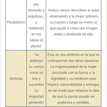
pie,
desnuda y
Ambos versos describen al autor
orgullosa...
observando a la mujer, primero
Paralelismo
y
su cuerpo y luego su rostro, lo
bebiendo
que ayuda a crear una imagen
en tus
vívida y detallada de ella.
labios el
aliento"
"se
Esta es una antítesis en la que se
doblegó
contraponen dos ideas opuestas.
tu cuerpo
La majestuosidad de la mujer
como un
(asociada con la fuerza y la
Antítesis
lirio y
dignidad) y su rendición (que
sucumbió
implica vulnerabilidad y entrega),
tu
de tal modo que refuerza la idea
majestad
de que la pasión puede ser
gimiendo"
poderosa y sensible.