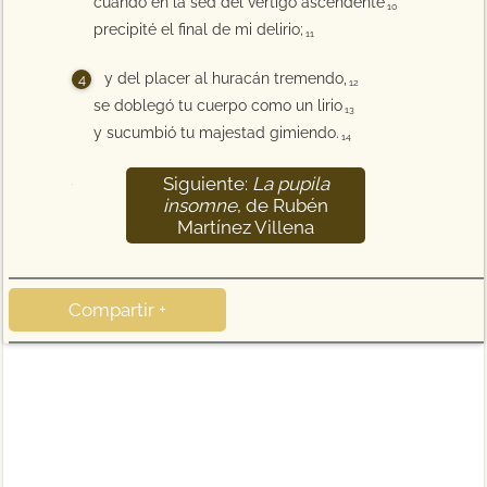
cuando en la sed del vértigo ascendente
10
precipité el final de mi delirio;
11
y del placer al huracán tremendo,
12
se doblegó tu cuerpo como un lirio
13
y sucumbió tu majestad gimiendo.
14
Siguiente:
La pupila
15
insomne
, de Rubén
Martínez Villena
Compartir +