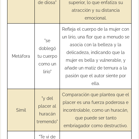
de diosa"
superior, lo que enfatiza su
atracción y su distancia
emocional.
Refleja el cuerpo de la mujer con
un lirio, una flor que a menudo se
"se
asocia con la belleza y la
doblegó
delicadeza, indicando que la
Metáfora
tu cuerpo
mujer es bella y vulnerable, y
como un
añade un matiz de ternura a la
lirio"
pasión que el autor siente por
ella.
Comparación que plantea que el
"y del
placer es una fuerza poderosa e
placer al
Símil
incontrolable, como un huracán,
huracán
que puede ser tanto
tremendo"
embriagador como destructivo.
"Te vi de