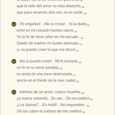
47
que el nido del amor no esta desecho,
48
que para amarnos otra vez, no es tarde.
49
¡Te engañas!... ¡No lo creas!... Ya la duda
50
echó en mi corazón fuertes raíces.
51
Ya la fe de otros años no me escuda...
52
Quedó de sueños mi ilusión desnuda,
53
¡y no puedo creer lo que me dices!
54
¡No lo puedo creer!... Mi fe burlada,
55
mi fe en tu amor perdida,
56
es ansia de una nave destrozada,
57
¡ancla en el fondo de la mar caída!
58
Anhelos de un amor, castos risueños,
59
ya nunca volveréis... Se van... ¡Se esconden!
60
¿Los llamas?... ¡Es inútil!... No responden...
61
¡Ya los cubre el sudario de mis sueños!
62