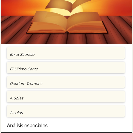
En el Silencio
El Último Canto
Delirium Tremens
A Solas
A solas
Análisis especiales