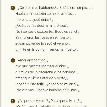
¿Quieres que hablemos?... Está bien... empieza:
1
Habla a mi corazón como otros días...
2
¡Pero no!... ¿qué dirías?
3
¿Qué podrías decir a mi tristeza?
4
No intentes disculparte... ¡todo es vano!
5
Ya murieron las rosas en el huerto;
6
el campo verde lo secó el verano,
7
y mi fe en ti, como mi amor, ha muerto.
8
Amor arrepentido,
9
ave que quieres regresar al nido
10
al través de la escarcha y las neblinas;
11
amor que vienes aterido y yerto,
12
¡donde fuiste feliz... ya todo ha muerto!
13
¡No vuelvas... Todo lo hallarás en ruinas!
14
¿A qué has venido? ¿Para qué volviste?
15
¿Qué buscas?... ¡Nadie habrá de responderte!