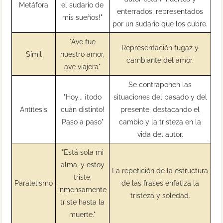
Metáfora
el sudario de
enterrados, representados
mis sueños!"
por un sudario que los cubre.
"Ave fue
Representación fugaz y
Símil
nuestro amor,
cambiante del amor.
ave viajera"
Se contraponen las
"Hoy... ¡todo
situaciones del pasado y del
Antítesis
cuán distinto!
presente, destacando el
Paso a paso"
cambio y la tristeza en la
vida del autor.
"Está sola mi
alma, y estoy
La repetición de la estructura
triste,
Paralelismo
de las frases enfatiza la
inmensamente
tristeza y soledad.
triste hasta la
muerte."