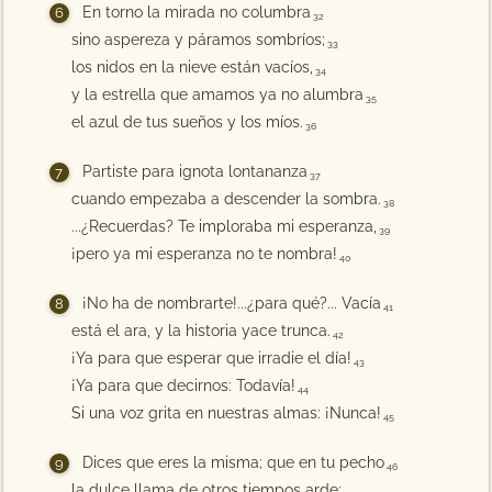
En torno la mirada no columbra
32
sino aspereza y páramos sombríos;
33
los nidos en la nieve están vacíos,
34
y la estrella que amamos ya no alumbra
35
el azul de tus sueños y los míos.
36
Partiste para ignota lontananza
37
cuando empezaba a descender la sombra.
38
...¿Recuerdas? Te imploraba mi esperanza,
39
¡pero ya mi esperanza no te nombra!
40
¡No ha de nombrarte!...¿para qué?... Vacía
41
está el ara, y la historia yace trunca.
42
¡Ya para que esperar que irradie el día!
43
¡Ya para que decirnos: Todavía!
44
Si una voz grita en nuestras almas: ¡Nunca!
45
Dices que eres la misma; que en tu pecho
46
la dulce llama de otros tiempos arde;