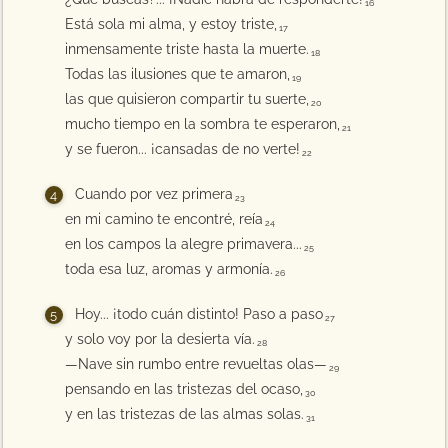
16
Está sola mi alma, y estoy triste,
17
inmensamente triste hasta la muerte.
18
Todas las ilusiones que te amaron,
19
las que quisieron compartir tu suerte,
20
mucho tiempo en la sombra te esperaron,
21
y se fueron... ¡cansadas de no verte!
22
Cuando por vez primera
23
en mi camino te encontré, reía
24
en los campos la alegre primavera...
25
toda esa luz, aromas y armonía.
26
Hoy... ¡todo cuán distinto! Paso a paso
27
y solo voy por la desierta vía.
28
—Nave sin rumbo entre revueltas olas—
29
pensando en las tristezas del ocaso,
30
y en las tristezas de las almas solas.
31