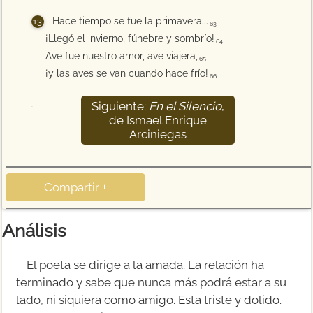
Hace tiempo se fue la primavera...
63
¡Llegó el invierno, fúnebre y sombrío!
64
Ave fue nuestro amor, ave viajera,
65
¡y las aves se van cuando hace frío!
66
Siguiente:
En el Silencio
,
67
de Ismael Enrique
Arciniegas
Compartir +
Análisis
El poeta se dirige a la amada. La relación ha
terminado y sabe que nunca más podrá estar a su
lado, ni siquiera como amigo. Esta triste y dolido.