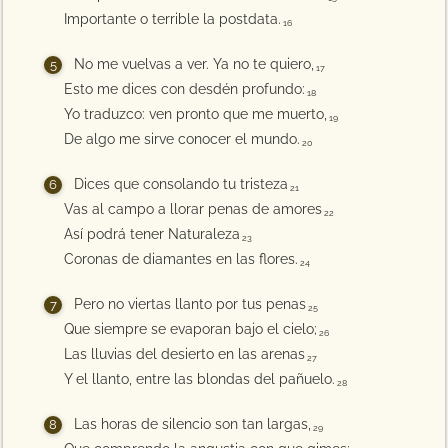
Importante o terrible la postdata.
16
No me vuelvas a ver. Ya no te quiero,
17
Esto me dices con desdén profundo:
18
Yo traduzco: ven pronto que me muerto,
19
De algo me sirve conocer el mundo.
20
Dices que consolando tu tristeza
21
Vas al campo a llorar penas de amores
22
Así podrá tener Naturaleza
23
Coronas de diamantes en las flores.
24
Pero no viertas llanto por tus penas
25
Que siempre se evaporan bajo el cielo;
26
Las lluvias del desierto en las arenas
27
Y el llanto, entre las blondas del pañuelo.
28
Las horas de silencio son tan largas,
29