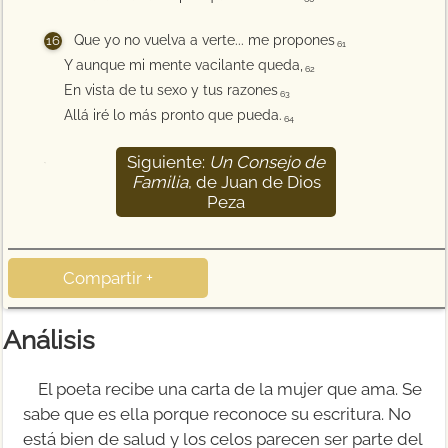
Que yo no vuelva a verte... me propones
61
Y aunque mi mente vacilante queda,
62
En vista de tu sexo y tus razones
63
Allá iré lo más pronto que pueda.
64
Siguiente:
Un Consejo de
65
Familia
, de Juan de Dios
Peza
Compartir +
Análisis
El poeta recibe una carta de la mujer que ama. Se
sabe que es ella porque reconoce su escritura. No
está bien de salud y los celos parecen ser parte del