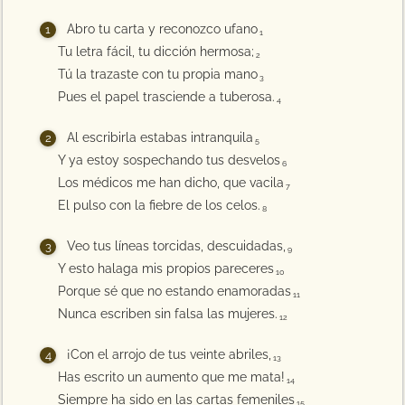
Abro tu carta y reconozco ufano
1
Tu letra fácil, tu dicción hermosa;
2
Tú la trazaste con tu propia mano
3
Pues el papel trasciende a tuberosa.
4
Al escribirla estabas intranquila
5
Y ya estoy sospechando tus desvelos
6
Los médicos me han dicho, que vacila
7
El pulso con la fiebre de los celos.
8
Veo tus líneas torcidas, descuidadas,
9
Y esto halaga mis propios pareceres
10
Porque sé que no estando enamoradas
11
Nunca escriben sin falsa las mujeres.
12
¡Con el arrojo de tus veinte abriles,
13
Has escrito un aumento que me mata!
14
Siempre ha sido en las cartas femeniles
15