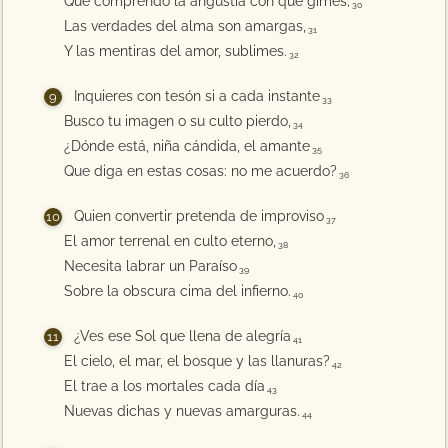
Que comprendo la angustia con que gimes;
30
Las verdades del alma son amargas,
31
Y las mentiras del amor, sublimes.
32
Inquieres con tesón si a cada instante
33
Busco tu imagen o su culto pierdo,
34
¿Dónde está, niña cándida, el amante
35
Que diga en estas cosas: no me acuerdo?
36
Quien convertir pretenda de improviso
37
El amor terrenal en culto eterno,
38
Necesita labrar un Paraíso
39
Sobre la obscura cima del infierno.
40
¿Ves ese Sol que llena de alegría
41
El cielo, el mar, el bosque y las llanuras?
42
El trae a los mortales cada día
43
Nuevas dichas y nuevas amarguras.
44