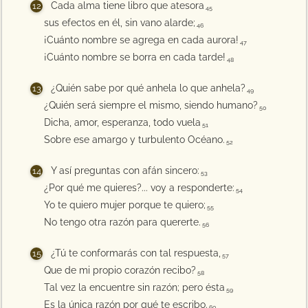
Cada alma tiene libro que atesora
45
sus efectos en él, sin vano alarde;
46
¡Cuánto nombre se agrega en cada aurora!
47
¡Cuánto nombre se borra en cada tarde!
48
¿Quién sabe por qué anhela lo que anhela?
49
¿Quién será siempre el mismo, siendo humano?
50
Dicha, amor, esperanza, todo vuela
51
Sobre ese amargo y turbulento Océano.
52
Y así preguntas con afán sincero:
53
¿Por qué me quieres?... voy a responderte:
54
Yo te quiero mujer porque te quiero;
55
No tengo otra razón para quererte.
56
¿Tú te conformarás con tal respuesta,
57
Que de mi propio corazón recibo?
58
Tal vez la encuentre sin razón; pero ésta
59
Es la única razón por qué te escribo.
60