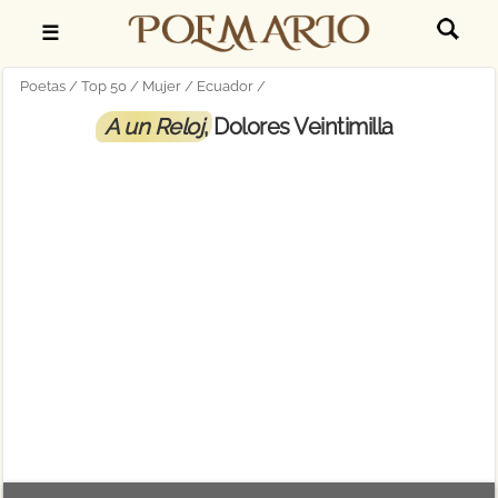
☰
Poetas
Top 50
Mujer
Ecuador
A un Reloj
, Dolores Veintimilla