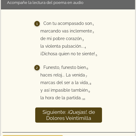
Acompañe la lectura del poema en audio
Con tu acompasado son
1
marcando vas inclemente
2
de mi pobre corazón
3
la violenta pulsación...
4
¡Dichosa quien no te siente!
5
Funesto, funesto bien
6
haces reloj... La venida
7
marcas del ser a la vida,
8
y así impasible también
9
la hora de la partida.
10
Siguiente:
¡Quejas!
, de
Dolores Veintimilla