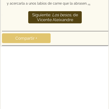
y acercarla a unos labios de carne que la abrasen.
25
Siguiente:
Los besos
, de
26
Vicente Aleixandre
Compartir +