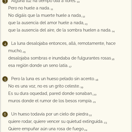
Alguna luz ha tiempo olía a flores.
10
Pero no huele a nada.
11
No digáis que la muerte huele a nada,
12
que la ausencia del amor huele a nada,
13
que la ausencia del aire, de la sombra huelen a nada.
14
La luna desalojaba entonces, allá, remotamente, hace
mucho,
15
desalojaba sombras e inundaba de fulgurantes rosas
16
esa región donde un seno latía.
17
Pero la luna es un hueso pelado sin acento.
18
No es una voz, no es un grito celeste.
19
Es su dura oquedad, pared donde sonaban,
20
muros donde el rumor de los besos rompía.
21
Un hueso todavía por un cielo de piedra
22
quiere rodar, quiere vencer su quietud extinguida.
23
Quiere empuñar aún una rosa de fuego
24