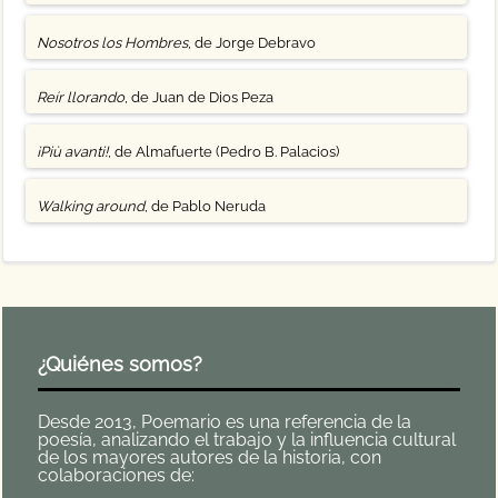
Nosotros los Hombres
, de Jorge Debravo
Reír llorando
, de Juan de Dios Peza
¡Più avanti!
, de Almafuerte (Pedro B. Palacios)
Walking around
, de Pablo Neruda
¿Quiénes somos?
Desde 2013, Poemario es una referencia de la
poesía, analizando el trabajo y la influencia cultural
de los mayores autores de la historia, con
colaboraciones de: