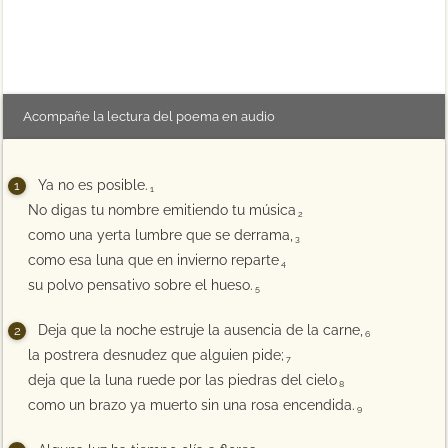
Acompañe la lectura del poema en audio
Ya no es posible.
1
No digas tu nombre emitiendo tu música
2
como una yerta lumbre que se derrama,
3
como esa luna que en invierno reparte
4
su polvo pensativo sobre el hueso.
5
Deja que la noche estruje la ausencia de la carne,
6
la postrera desnudez que alguien pide;
7
deja que la luna ruede por las piedras del cielo
8
como un brazo ya muerto sin una rosa encendida.
9