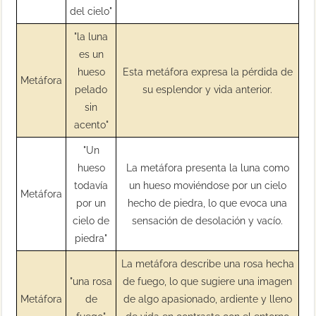
del cielo"
"la luna
es un
hueso
Esta metáfora expresa la pérdida de
Metáfora
pelado
su esplendor y vida anterior.
sin
acento"
"Un
hueso
La metáfora presenta la luna como
todavía
un hueso moviéndose por un cielo
Metáfora
por un
hecho de piedra, lo que evoca una
cielo de
sensación de desolación y vacío.
piedra"
La metáfora describe una rosa hecha
"una rosa
de fuego, lo que sugiere una imagen
Metáfora
de
de algo apasionado, ardiente y lleno