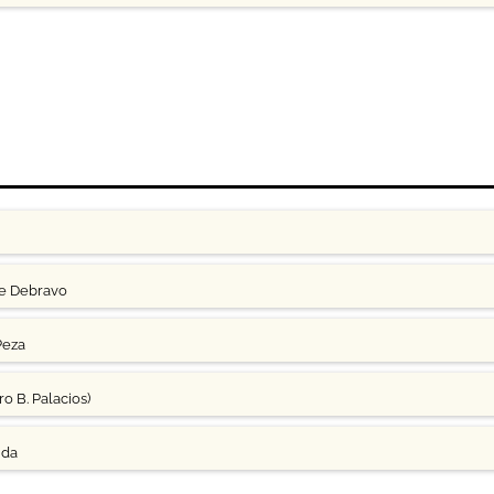
ge Debravo
Peza
o B. Palacios)
uda