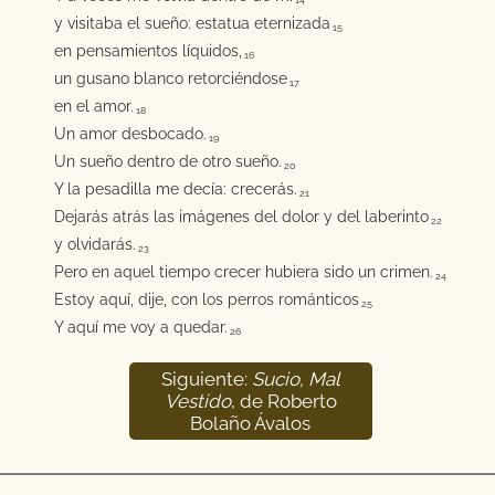
14
y visitaba el sueño: estatua eternizada
15
en pensamientos líquidos,
16
un gusano blanco retorciéndose
17
en el amor.
18
Un amor desbocado.
19
Un sueño dentro de otro sueño.
20
Y la pesadilla me decía: crecerás.
21
Dejarás atrás las imágenes del dolor y del laberinto
22
y olvidarás.
23
Pero en aquel tiempo crecer hubiera sido un crimen.
24
Estoy aquí, dije, con los perros románticos
25
Y aquí me voy a quedar.
26
Siguiente:
Sucio, Mal
27
Vestido
, de Roberto
Bolaño Ávalos