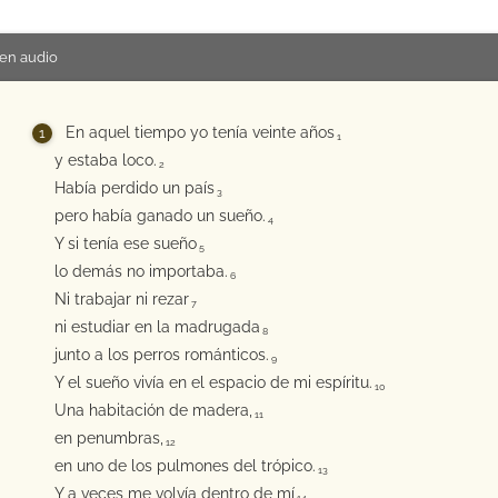
en audio
En aquel tiempo yo tenía veinte años
1
y estaba loco.
2
Había perdido un país
3
pero había ganado un sueño.
4
Y si tenía ese sueño
5
lo demás no importaba.
6
Ni trabajar ni rezar
7
ni estudiar en la madrugada
8
junto a los perros románticos.
9
Y el sueño vivía en el espacio de mi espíritu.
10
Una habitación de madera,
11
en penumbras,
12
en uno de los pulmones del trópico.
13
Y a veces me volvía dentro de mí