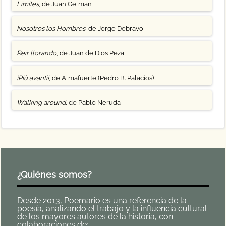
Límites
, de Juan Gelman
Nosotros los Hombres
, de Jorge Debravo
Reír llorando
, de Juan de Dios Peza
¡Più avanti!
, de Almafuerte (Pedro B. Palacios)
Walking around
, de Pablo Neruda
¿Quiénes somos?
Desde 2013, Poemario es una referencia de la
poesía, analizando el trabajo y la influencia cultural
de los mayores autores de la historia, con
colaboraciones de: