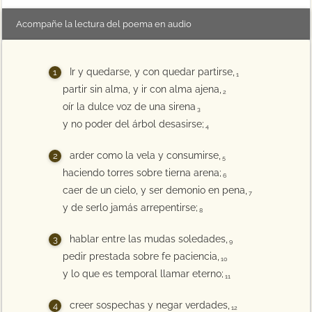
Acompañe la lectura del poema en audio
Ir y quedarse, y con quedar partirse,
1
partir sin alma, y ir con alma ajena,
2
oír la dulce voz de una sirena
3
y no poder del árbol desasirse;
4
arder como la vela y consumirse,
5
haciendo torres sobre tierna arena;
6
caer de un cielo, y ser demonio en pena,
7
y de serlo jamás arrepentirse;
8
hablar entre las mudas soledades,
9
pedir prestada sobre fe paciencia,
10
y lo que es temporal llamar eterno;
11
creer sospechas y negar verdades,
12