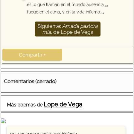
es lo que llaman en el mundo ausencia,
13
fuego en el alma, y en la vida infierno.
14
Siguiente:
Amada pastora
15
mía
, de Lope de Vega
Compartir +
Comentarios (cerrado)
Lope de Vega
Más poemas de
Un soneto me manda hacer Violante