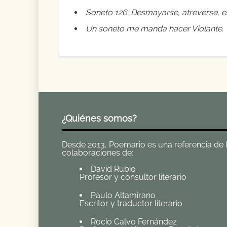
Soneto 126: Desmayarse, atreverse, es
Un soneto me manda hacer Violante
.
¿Quiénes somos?
Desde 2013, Poemario es una referencia de la 
colaboraciones de:
David Rubio
Profesor y consultor literario
Paulo Altamirano
Escritor y traductor literario
Rocío Calvo Fernández