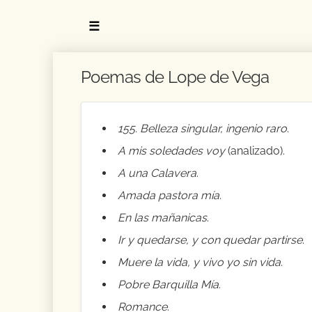
☰
Poemas de Lope de Vega
155. Belleza singular, ingenio raro
.
A mis soledades voy
(analizado).
A una Calavera
.
Amada pastora mía
.
En las mañanicas
.
Ir y quedarse, y con quedar partirse
.
Muere la vida, y vivo yo sin vida
.
Pobre Barquilla Mía
.
Romance
.