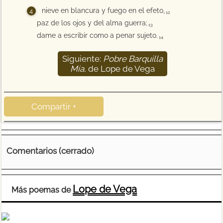
nieve en blancura y fuego en el efeto,
12
paz de los ojos y del alma guerra;
13
dame a escribir como a penar sujeto.
14
Siguiente:
Pobre Barquilla
15
Mía
, de Lope de Vega
Compartir +
Comentarios (cerrado)
Lope de Vega
Más poemas de