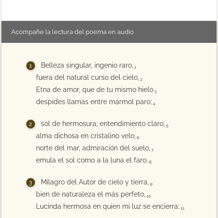
Acompañe la lectura del poema en audio
Belleza singular, ingenio raro,
1
fuera del natural curso del cielo,
2
Etna de amor, que de tu mismo hielo
3
despides llamas entre mármol paro;
4
sol de hermosura, entendimiento claro,
5
alma dichosa en cristalino velo,
6
norte del mar, admiración del suelo,
7
emula el sol como a la luna el faro.
8
Milagro del Autor de cielo y tierra,
9
bien de naturaleza el más perfeto,
10
Lucinda hermosa en quien mi luz se encierra;
11