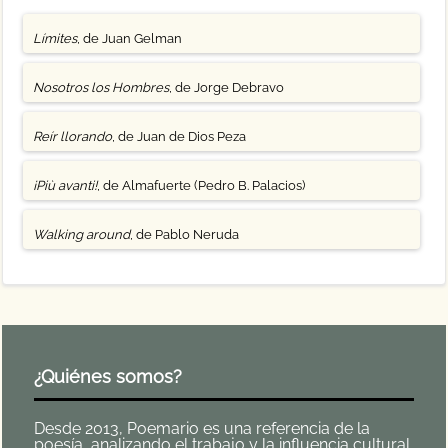
Límites
, de Juan Gelman
Nosotros los Hombres
, de Jorge Debravo
Reír llorando
, de Juan de Dios Peza
¡Più avanti!
, de Almafuerte (Pedro B. Palacios)
Walking around
, de Pablo Neruda
¿Quiénes somos?
Desde 2013, Poemario es una referencia de la
poesía, analizando el trabajo y la influencia cultural