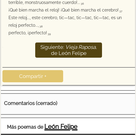
terrible, monstruosamente cuerdo!...
36
¡Qué bien marcha el reloj! ¡Qué bien marcha el cerebro!
37
Este reloj..., este cerebro, tic—tac, tic—tac, tic—tac, es un
reloj perfecto...,
38
perfecto, ¡perfecto!
39
Siguiente:
Vieja Raposa
,
40
de León Felipe
Compartir +
Comentarios (cerrado)
León Felipe
Más poemas de