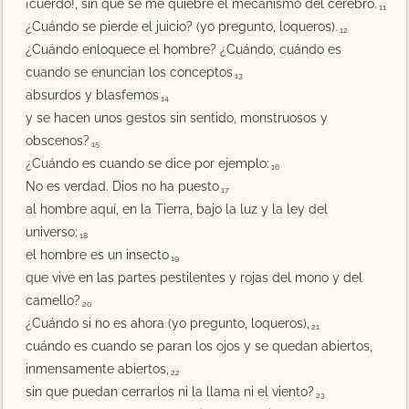
¡cuerdo!, sin que se me quiebre el mecanismo del cerebro.
11
¿Cuándo se pierde el juicio? (yo pregunto, loqueros).
12
¿Cuándo enloquece el hombre? ¿Cuándo, cuándo es
cuando se enuncian los conceptos
13
absurdos y blasfemos
14
y se hacen unos gestos sin sentido, monstruosos y
obscenos?
15
¿Cuándo es cuando se dice por ejemplo:
16
No es verdad. Dios no ha puesto
17
al hombre aquí, en la Tierra, bajo la luz y la ley del
universo;
18
el hombre es un insecto
19
que vive en las partes pestilentes y rojas del mono y del
camello?
20
¿Cuándo si no es ahora (yo pregunto, loqueros),
21
cuándo es cuando se paran los ojos y se quedan abiertos,
inmensamente abiertos,
22
sin que puedan cerrarlos ni la llama ni el viento?
23