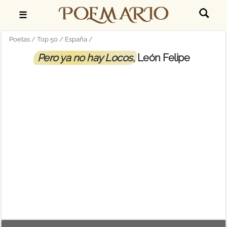
☰
Poetas
Top 50
España
Pero ya no hay Locos
, León Felipe