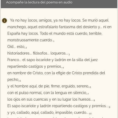
Acompañe la lectura del poema en audio
Ya no hay locos, amigos, ya no hay locos. Se murió aquel
manchego, aquel estrafalario fantasma del desierto y... ni en
España hay locos. Todo el mundo está cuerdo, terrible,
monstruosamente cuerdo.
1
Oíd... esto,
2
historiadores... filósofos... loqueros...
3
Franco... el sapo iscariote y ladrón en la silla del juez
repartiendo castigos y premios,
4
en nombre de Cristo, con la efigie de Cristo prendida del
pecho,
5
y el hombre aquí, de pie, firme, erguido, sereno,
6
con el pulso normal, con la lengua en silencio,
7
los ojos en sus cuencas y en su lugar los huesos...
8
El sapo iscariote y ladrón repartiendo castigos y premios...
9
y yo, callado, aquí, callado, impasible, cuerdo...
10