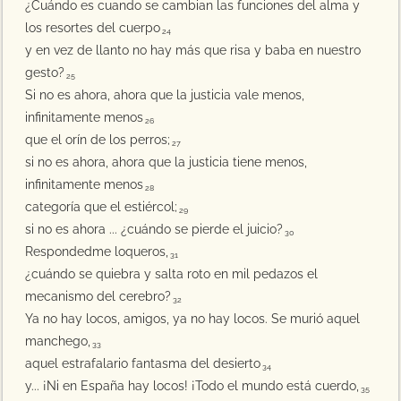
¿Cuándo es cuando se cambian las funciones del alma y
los resortes del cuerpo
24
y en vez de llanto no hay más que risa y baba en nuestro
gesto?
25
Si no es ahora, ahora que la justicia vale menos,
infinitamente menos
26
que el orín de los perros;
27
si no es ahora, ahora que la justicia tiene menos,
infinitamente menos
28
categoría que el estiércol;
29
si no es ahora ... ¿cuándo se pierde el juicio?
30
Respondedme loqueros,
31
¿cuándo se quiebra y salta roto en mil pedazos el
mecanismo del cerebro?
32
Ya no hay locos, amigos, ya no hay locos. Se murió aquel
manchego,
33
aquel estrafalario fantasma del desierto
34
y... ¡Ni en España hay locos! ¡Todo el mundo está cuerdo,
35