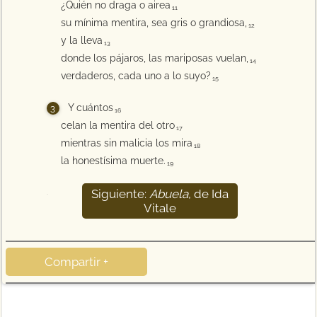
¿Quién no draga o airea
11
su mínima mentira, sea gris o grandiosa,
12
y la lleva
13
donde los pájaros, las mariposas vuelan,
14
verdaderos, cada uno a lo suyo?
15
Y cuántos
16
celan la mentira del otro
17
mientras sin malicia los mira
18
la honestísima muerte.
19
Siguiente:
Abuela
, de Ida
20
Vitale
Compartir +