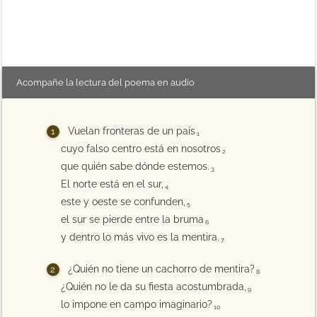
Acompañe la lectura del poema en audio
Vuelan fronteras de un país
1
cuyo falso centro está en nosotros
2
que quién sabe dónde estemos.
3
El norte está en el sur,
4
este y oeste se confunden,
5
el sur se pierde entre la bruma
6
y dentro lo más vivo es la mentira.
7
¿Quién no tiene un cachorro de mentira?
8
¿Quién no le da su fiesta acostumbrada,
9
lo impone en campo imaginario?
10