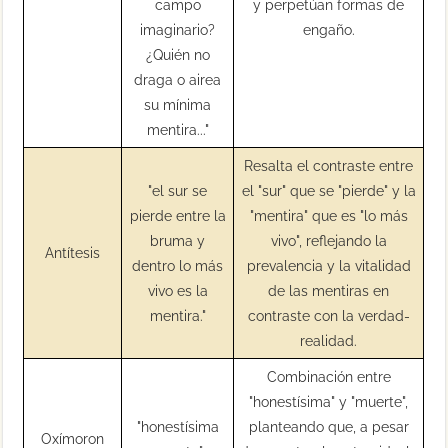
campo
y perpetúan formas de
imaginario?
engaño.
¿Quién no
draga o airea
su mínima
mentira..."
Resalta el contraste entre
"el sur se
el "sur" que se "pierde" y la
pierde entre la
"mentira" que es "lo más
bruma y
vivo", reflejando la
Antítesis
dentro lo más
prevalencia y la vitalidad
vivo es la
de las mentiras en
mentira."
contraste con la verdad-
realidad.
Combinación entre
"honestísima" y "muerte",
"honestísima
planteando que, a pesar
Oxímoron