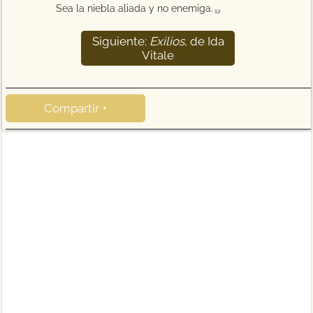
Sea la niebla aliada y no enemiga.
12
Siguiente:
Exilios
, de Ida
13
Vitale
Compartir +