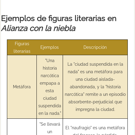
Ejemplos de figuras literarias en
Alianza con la niebla
Figuras
Ejemplos
Descripción
literarias
"Una
La "ciudad suspendida en la
historia
nada" es una metáfora para
narcótica
una ciudad aislada-
empapa a
Metáfora
abandonada, y la "historia
esta
narcótica" remite a un episodio
ciudad
absorbente-perjudicial que
suspendida
impregna la ciudad.
en la nada."
"Se llevará
El "naufragio" es una metáfora
un