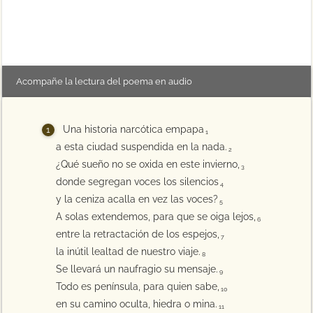
Acompañe la lectura del poema en audio
Una historia narcótica empapa
1
a esta ciudad suspendida en la nada.
2
¿Qué sueño no se oxida en este invierno,
3
donde segregan voces los silencios
4
y la ceniza acalla en vez las voces?
5
A solas extendemos, para que se oiga lejos,
6
entre la retractación de los espejos,
7
la inútil lealtad de nuestro viaje.
8
Se llevará un naufragio su mensaje.
9
Todo es península, para quien sabe,
10
en su camino oculta, hiedra o mina.
11