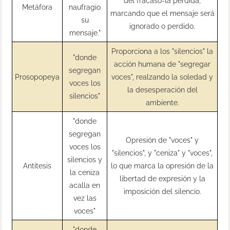
del fracaso-la pérdida,
Metáfora
naufragio
marcando que el mensaje será
su
ignorado o perdido.
mensaje."
Proporciona a los "silencios" la
"donde
acción humana de "segregar
segregan
Prosopopeya
voces", realzando la soledad y
voces los
la desesperación del
silencios"
ambiente.
"donde
segregan
Opresión de "voces" y
voces los
"silencios", y "ceniza" y "voces",
silencios y
Antítesis
lo que marca la opresión de la
la ceniza
libertad de expresión y la
acalla en
imposición del silencio.
vez las
voces"
"donde