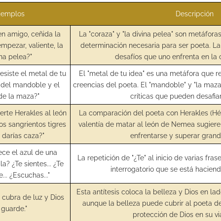
jemplos
Descripción
ven amigo, ceñida la
La "coraza" y "la divina pelea" son metáforas
mpezar, valiente, la
determinación necesaria para ser poeta. La 
ina pelea?"
desafíos que uno enfrenta en la 
resiste el metal de tu
El "metal de tu idea" es una metáfora que re
a del mandoble y el
creencias del poeta. El "mandoble" y "la maza"
de la maza?"
críticas que pueden desafiar
uerte Herakles al león
La comparación del poeta con Herakles (Hé
os sangrientos tigres
valentía de matar al león de Nemea sugier
 darías caza?"
enfrentarse y superar grand
ece el azul de una
La repetición de "¿Te" al inicio de varias fras
a? ¿Te sientes... ¿Te
interrogatorio que se está haciend
... ¿Escuchas..."
Esta antítesis coloca la belleza y Dios en l
e cubra de luz y Dios
aunque la belleza puede cubrir al poeta de
 guarde."
protección de Dios en su vi