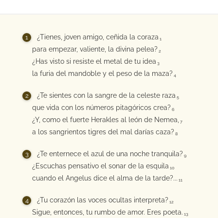
¿Tienes, joven amigo, ceñida la coraza
1
para empezar, valiente, la divina pelea?
2
¿Has visto si resiste el metal de tu idea
3
la furia del mandoble y el peso de la maza?
4
¿Te sientes con la sangre de la celeste raza
5
que vida con los números pitagóricos crea?
6
¿Y, como el fuerte Herakles al león de Nemea,
7
a los sangrientos tigres del mal darías caza?
8
¿Te enternece el azul de una noche tranquila?
9
¿Escuchas pensativo el sonar de la esquila
10
cuando el Angelus dice el alma de la tarde?...
11
¿Tu corazón las voces ocultas interpreta?
12
Sigue, entonces, tu rumbo de amor. Eres poeta.
13