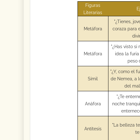
Figuras
E
Literarias
"¿Tienes, jo
Metáfora
coraza para e
div
"¿Has visto si 
Metáfora
idea la furi
peso 
"¿Y, como el f
Símil
de Nemea, a l
del mal
"¿Te entern
Anáfora
noche tranquil
enternece
"La belleza t
Antítesis
te