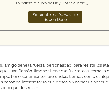
La belleza te cubra de luz y Dios te guarde.
14
Siguiente:
La fuente
, de
15
Rubén Darío
su amigo tiene la fuerza, personalidad, para resistir los at
 que Juan Ramón Jiménez tiene esa fuerza, casi como la d
mpo, tiene sentimientos profundos, tiernos, como cualqui
 capaz de interpretar lo que desea sin hablar. Es por ello
er lo que desee ser.