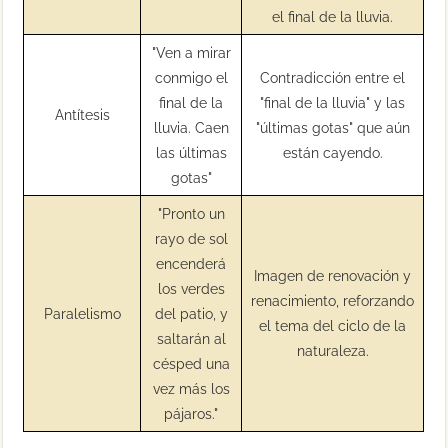
el final de la lluvia.
"Ven a mirar
conmigo el
Contradicción entre el
final de la
"final de la lluvia" y las
Antítesis
lluvia. Caen
"últimas gotas" que aún
las últimas
están cayendo.
gotas"
"Pronto un
rayo de sol
encenderá
Imagen de renovación y
los verdes
renacimiento, reforzando
Paralelismo
del patio, y
el tema del ciclo de la
saltarán al
naturaleza.
césped una
vez más los
pájaros."