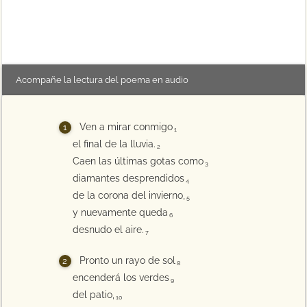
Acompañe la lectura del poema en audio
Ven a mirar conmigo
1
el final de la lluvia.
2
Caen las últimas gotas como
3
diamantes desprendidos
4
de la corona del invierno,
5
y nuevamente queda
6
desnudo el aire.
7
Pronto un rayo de sol
8
encenderá los verdes
9
del patio,
10