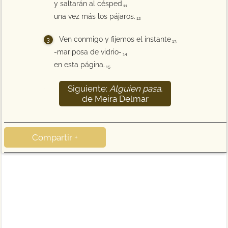
y saltarán al césped
11
una vez más los pájaros.
12
Ven conmigo y fijemos el instante
13
-mariposa de vidrio-
14
en esta página.
15
Siguiente:
Alguien pasa
,
16
de Meira Delmar
Compartir +