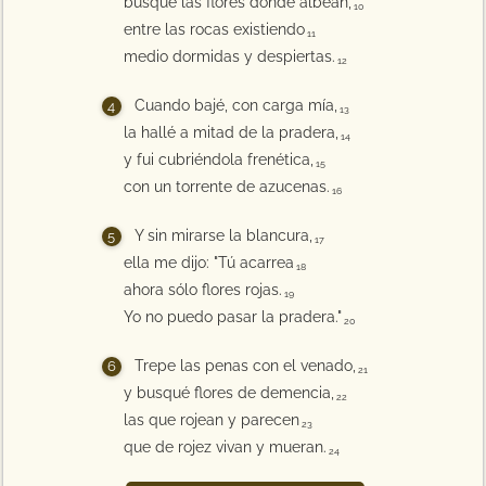
busqué las flores donde albean,
10
entre las rocas existiendo
11
medio dormidas y despiertas.
12
Cuando bajé, con carga mía,
13
la hallé a mitad de la pradera,
14
y fui cubriéndola frenética,
15
con un torrente de azucenas.
16
Y sin mirarse la blancura,
17
ella me dijo: "Tú acarrea
18
ahora sólo flores rojas.
19
Yo no puedo pasar la pradera."
20
Trepe las penas con el venado,
21
y busqué flores de demencia,
22
las que rojean y parecen
23
que de rojez vivan y mueran.
24