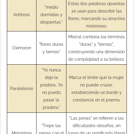
Estas dos palabras opuestas
"medio
se usan para describir las
Antítesis
dormidas y
flores, marcando su atractivo
despiertas."
misterioso.
Mistral combina los términos
"flores duras
"duras" y "tiernas",
Oxímoron
y tiernas"
construyendo una dimensión
de complejidad a su belleza.
"Yo nunca
dejo la
Marca el límite que la mujer
pradera...Yo
no puede cruzar,
Paralelismo
no puedo
estableciendo un borde y
pasar la
constancia en el poema.
pradera."
"Las penas" se refieren a las
"Trepe las
dificultades-desafíos, en
Metonimia
penas con el
lugar de un significado literal