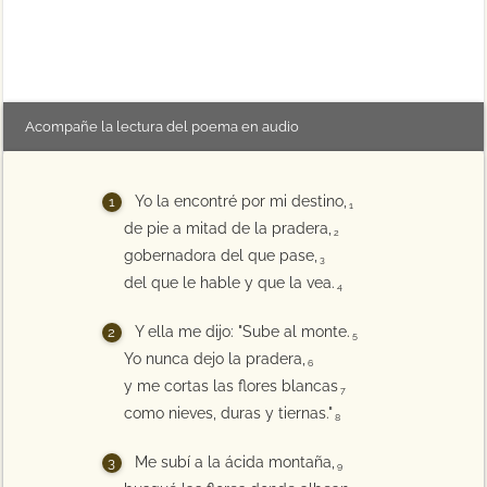
Acompañe la lectura del poema en audio
Yo la encontré por mi destino,
1
de pie a mitad de la pradera,
2
gobernadora del que pase,
3
del que le hable y que la vea.
4
Y ella me dijo: "Sube al monte.
5
Yo nunca dejo la pradera,
6
y me cortas las flores blancas
7
como nieves, duras y tiernas."
8
Me subí a la ácida montaña,
9