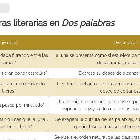
as literarias en
Dos palabras
Ejemplos
Descripción
ndaba filtrando entre las
La luna se presenta como si estuviera cam
ramas"
de las ramas de los 
sieran cortar estrellas"
Expresa su deseo de alcanzar 
acia el cielo imitando
Los dedos del autor se mueven como si fu
tijeras"
deseo de cortar est
La hormiga se personifica al pasear por 
 pasea por mi cuello"
expone la paz y la dulzura de las pa
tan dulces que la luna...
Se exagera la dulzura de las palabras, s
uvo en mi boca."
que incluso la luna se detiene e
Se altera el orden natural de las palabras