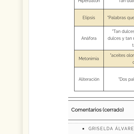
Hiperbatón
"Tan dul
Elipsis
"Palabras que
"Tan dulces
Anáfora
dulces y tan 
"aceites olo
Metonimia
Aliteración
"Dos pa
Comentarios (cerrado)
GRISELDA ÁLVAR