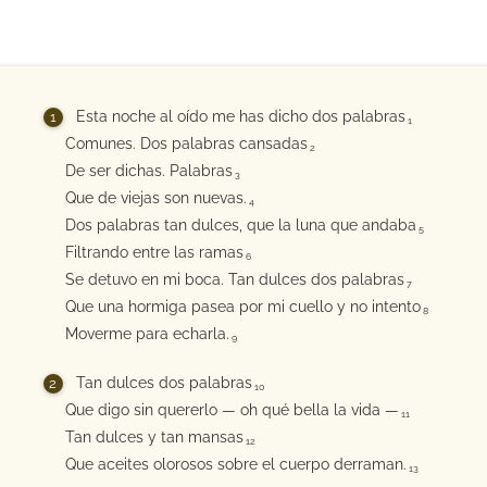
Esta noche al oído me has dicho dos palabras
1
Comunes. Dos palabras cansadas
2
De ser dichas. Palabras
3
Que de viejas son nuevas.
4
Dos palabras tan dulces, que la luna que andaba
5
Filtrando entre las ramas
6
Se detuvo en mi boca. Tan dulces dos palabras
7
Que una hormiga pasea por mi cuello y no intento
8
Moverme para echarla.
9
Tan dulces dos palabras
10
Que digo sin quererlo — oh qué bella la vida —
11
Tan dulces y tan mansas
12
Que aceites olorosos sobre el cuerpo derraman.
13