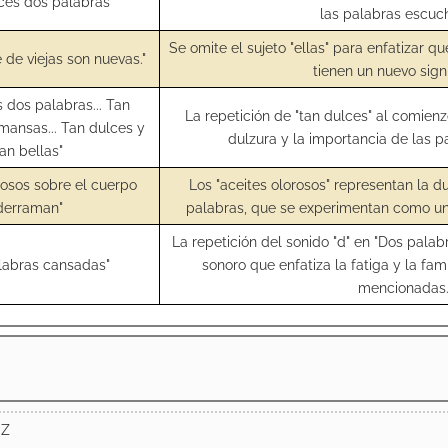
ces dos palabras"
las palabras escuc
Se omite el sujeto "ellas" para enfatizar qu
 de viejas son nuevas."
tienen un nuevo sign
 dos palabras... Tan
La repetición de "tan dulces" al comienz
mansas... Tan dulces y
dulzura y la importancia de las 
tan bellas"
rosos sobre el cuerpo
Los "aceites olorosos" representan la d
derraman"
palabras, que se experimentan como un
La repetición del sonido "d" en "Dos pala
labras cansadas"
sonoro que enfatiza la fatiga y la fam
mencionadas
EZ