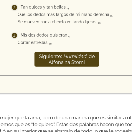
Tan dulces y tan bellas
14
Que los dedos más largos de mi mano derecha
15
Se mueven hacia el cielo imitando tijeras.
16
Mis dos dedos quisieran
17
Cortar estrellas.
18
Siguiente:
Humildad
, de
19
Alfonsina Storni
 mujer que la ama, pero de una manera que es similar a ot
mos que es “te quiero”. Estas dos palabras hacen que tod
tió en su interior que se abstrajo de todo lo que le rodeab