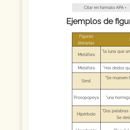
Citar en formato APA +
Ejemplos de figur
Figuras
literarias
"la luna que a
Metáfora
Metáfora
"mis dedos qui
"Se mueven h
Símil
Prosopopeya
"una hormiga
"Dos palabras 
Hipérbole
Se det