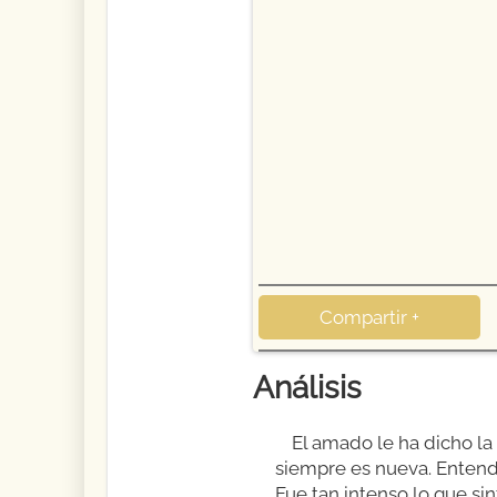
Compartir +
Análisis
El amado le ha dicho la
siempre es nueva. Entende
Fue tan intenso lo que sin