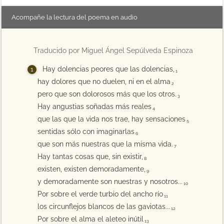
Acompañe la lectura del poema en audio
Traducido por Miguel Ángel Sepúlveda Espinoza
Hay dolencias peores que las dolencias,
1
hay dolores que no duelen, ni en el alma
2
pero que son dolorosos más que los otros.
3
Hay angustias soñadas más reales
4
que las que la vida nos trae, hay sensaciones
5
sentidas sólo con imaginarlas
6
que son más nuestras que la misma vida.
7
Hay tantas cosas que, sin existir,
8
existen, existen demoradamente,
9
y demoradamente son nuestras y nosotros...
10
Por sobre el verde turbio del ancho río
11
los circunflejos blancos de las gaviotas...
12
Por sobre el alma el aleteo inútil
13