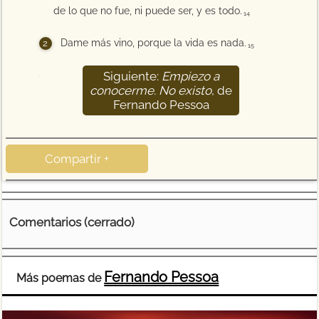
de lo que no fue, ni puede ser, y es todo.
14
Dame más vino, porque la vida es nada.
15
Siguiente:
Empiezo a
16
conocerme. No existo
, de
Fernando Pessoa
Compartir +
Comentarios (cerrado)
Fernando Pessoa
Más poemas de