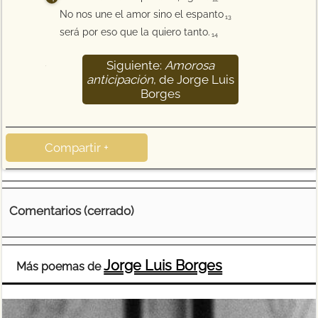
No nos une el amor sino el espanto
13
será por eso que la quiero tanto.
14
Siguiente:
Amorosa
15
anticipación
, de Jorge Luis
Borges
Compartir +
Comentarios (cerrado)
Jorge Luis Borges
Más poemas de