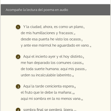
Acompañe la lectura del poema en audio
Y la ciudad, ahora, es como un plano
1
de mis humillaciones y fracasos;
2
desde esa puerta he visto los ocasos
3
y ante ese mármol he aguardado en vano.
4
Aquí el incierto ayer y el hoy distinto
5
me han deparado los comunes casos
6
de toda suerte humana; aquí mis pasos
7
urden su incalculable laberinto.
8
Aquí la tarde cenicienta espera
9
el fruto que le debe la mañana;
10
aquí mi sombra en la no menos vana
11
sombra final se perderá, ligera.
12