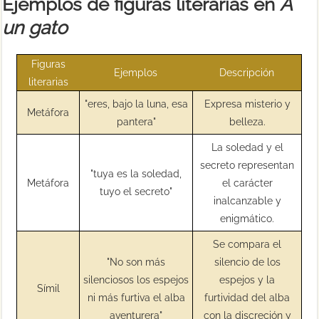
Ejemplos de figuras literarias en
A
un gato
Figuras
Ejemplos
Descripción
literarias
"eres, bajo la luna, esa
Expresa misterio y
Metáfora
pantera"
belleza.
La soledad y el
secreto representan
"tuya es la soledad,
Metáfora
el carácter
tuyo el secreto"
inalcanzable y
enigmático.
Se compara el
"No son más
silencio de los
silenciosos los espejos
espejos y la
Símil
ni más furtiva el alba
furtividad del alba
aventurera"
con la discreción y