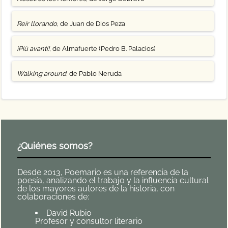
Reír llorando
, de Juan de Dios Peza
¡Più avanti!
, de Almafuerte (Pedro B. Palacios)
Walking around
, de Pablo Neruda
¿Quiénes somos?
Desde 2013, Poemario es una referencia de la
poesía, analizando el trabajo y la influencia cultural
de los mayores autores de la historia, con
colaboraciones de:
David Rubio
Profesor y consultor literario