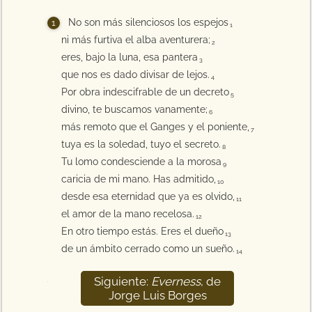
No son más silenciosos los espejos
1
ni más furtiva el alba aventurera;
2
eres, bajo la luna, esa pantera
3
que nos es dado divisar de lejos.
4
Por obra indescifrable de un decreto
5
divino, te buscamos vanamente;
6
más remoto que el Ganges y el poniente,
7
tuya es la soledad, tuyo el secreto.
8
Tu lomo condesciende a la morosa
9
caricia de mi mano. Has admitido,
10
desde esa eternidad que ya es olvido,
11
el amor de la mano recelosa.
12
En otro tiempo estás. Eres el dueño
13
de un ámbito cerrado como un sueño.
14
Siguiente:
Everness
, de
15
Jorge Luis Borges