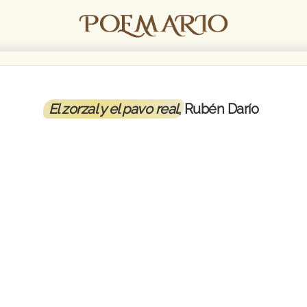
El zorzal y el pavo real
, Rubén Darío