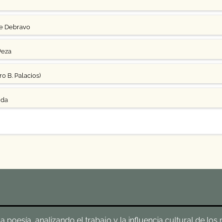
ge Debravo
Peza
o B. Palacios)
uda
poesía, analizando el trabajo y la influencia cultural de los