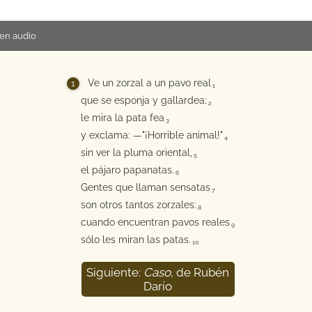
en audio
Ve un zorzal a un pavo real
1
que se esponja y gallardea;
2
le mira la pata fea
3
y exclama: —"¡Horrible animal!"
4
sin ver la pluma oriental,
5
el pájaro papanatas.
6
Gentes que llaman sensatas
7
son otros tantos zorzales:
8
cuando encuentran pavos reales
9
sólo les miran las patas.
10
Siguiente:
Caso
, de Rubén
Darío