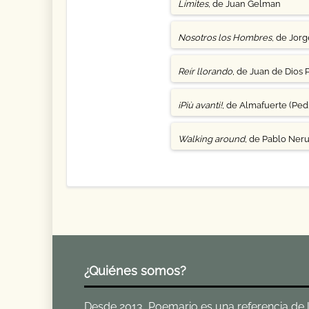
Límites
, de Juan Gelman
Nosotros los Hombres
, de Jor
Reír llorando
, de Juan de Dios 
¡Più avanti!
, de Almafuerte (Pedr
Walking around
, de Pablo Ner
¿Quiénes somos?
Desde 2013, Poemario es una referencia de la 