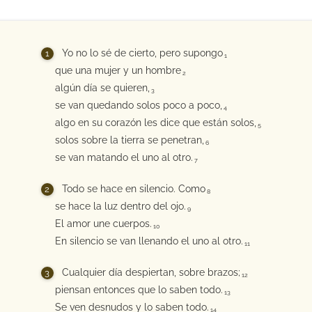
Yo no lo sé de cierto, pero supongo
1
que una mujer y un hombre
2
algún día se quieren,
3
se van quedando solos poco a poco,
4
algo en su corazón les dice que están solos,
5
solos sobre la tierra se penetran,
6
se van matando el uno al otro.
7
Todo se hace en silencio. Como
8
se hace la luz dentro del ojo.
9
El amor une cuerpos.
10
En silencio se van llenando el uno al otro.
11
Cualquier día despiertan, sobre brazos;
12
piensan entonces que lo saben todo.
13
Se ven desnudos y lo saben todo.
14