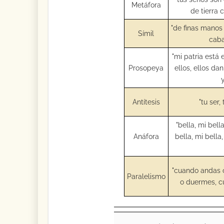
Metáfora
de tierra 
"de finas manos
Símil
caba
"mi patria está 
Prosopeya
ellos, ellos d
Antítesis
"tu ser,
"bella, mi bella
Anáfora
bella, mi bella,
"cuando andas 
Paralelismo
o duermes, c