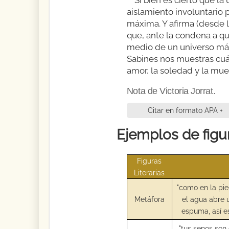
aislamiento involuntario 
máxima. Y afirma (desde 
que, ante la condena a q
medio de un universo más
Sabines nos muestras cuál
amor, la soledad y la mue
Nota de Victoria Jorrat.
Citar en formato APA +
Ejemplos de figur
Figuras
Literarias
"como en la pie
Metáfora
el agua abre
espuma, así es
"tus senos so