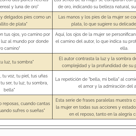
cereal y luna de oro"
de oro, indicando su belleza natural, s
 y delgados pies como un
Las manos y los pies de la mujer se c
llito de plata"
plata, lo que sugiere su delicade
en tus ojos, yo camino por
Aquí, los ojos de la mujer se personific
an luz al mundo por donde
el camino del autor, lo que indica su p
yo camino"
ella.
El autor contrasta la luz y la sombra de
 tu luz, tu sombra"
complejidad y la profundidad de su p
, tu voz, tu piel, tus uñas
La repetición de "bella, mi bella" al com
 tu ser, tu luz, tu sombra,
el amor y la admiración del a
bella"
Esta serie de frases paralelas muestra 
o reposas, cuando cantas
la mujer en todas sus acciones y estado
uando sufres o sueñas"
en el reposo, tanto en la alegría 