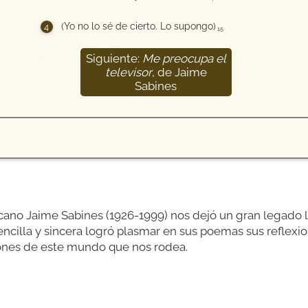
(Yo no lo sé de cierto. Lo supongo)
15
Siguiente:
Me preocupa el
16
televisor
, de Jaime
Sabines
cano Jaime Sabines (1926-1999) nos dejó un gran legado lit
ncilla y sincera logró plasmar en sus poemas sus reflexi
ones de este mundo que nos rodea.