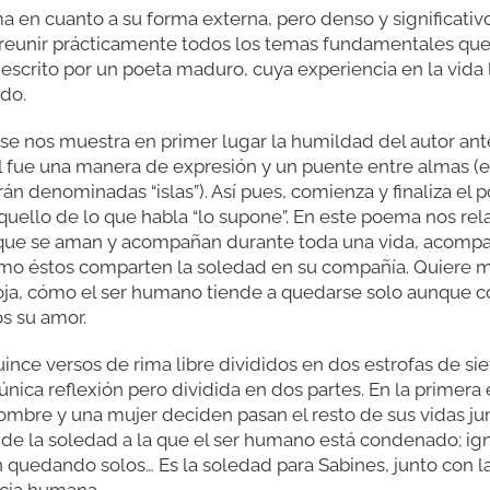
 en cuanto a su forma externa, pero denso y significativ
reunir prácticamente todos los temas fundamentales que l
escrito por un poeta maduro, cuya experiencia en la vida
ido.
o se nos muestra en primer lugar la humildad del autor ant
él fue una manera de expresión y un puente entre almas (
n denominadas “islas”). Así pues, comienza y finaliza el p
ello de lo que habla “lo supone”. En este poema nos rela
s que se aman y acompañan durante toda una vida, aco
ómo éstos comparten la soledad en su compañía. Quiere mo
ja, cómo el ser humano tiende a quedarse solo aunque 
s su amor.
ce versos de rima libre divididos en dos estrofas de sie
única reflexión pero dividida en dos partes. En la primera
mbre y una mujer deciden pasan el resto de sus vidas jun
de la soledad a la que el ser humano está condenado; ig
quedando solos… Es la soledad para Sabines, junto con l
ncia humana.