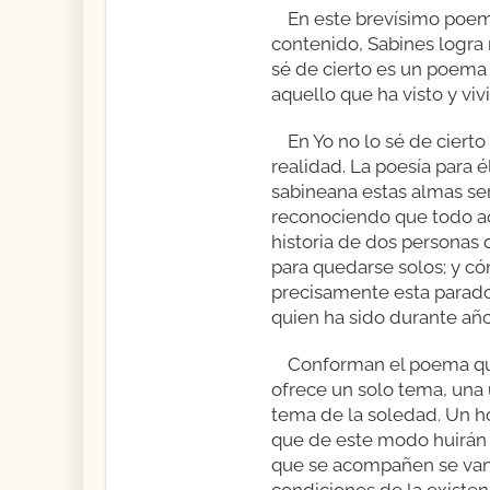
En este brevísimo poema
contenido, Sabines logra 
sé de cierto es un poema 
aquello que ha visto y viv
En Yo no lo sé de ciert
realidad. La poesía para 
sabineana estas almas será
reconociendo que todo aqu
historia de dos persona
para quedarse solos; y c
precisamente esta parado
quien ha sido durante año
Conforman el poema quin
ofrece un solo tema, una 
tema de la soledad. Un ho
que de este modo huirán 
que se acompañen se van 
condiciones de la existe