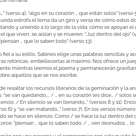
 (verso 4); “algo en su corazón … que están solos” (verso 
 segunda estrofa el tema da un giro y versa de cómo estos
ando y uniendo a lo largo de la vida; cómo se apoyan el 
el que viven, se aíslan y se mueren. “…luz dentro del ojo” (v
 “piensan … que lo saben todo” (verso 13).
fiel a su estilo, Sabines elige unas palabras sencillas y a
ras retóricas, embellecerlas al máximo. Nos ofrece un jue
mente mientras leemos el poema y permanecerán gravita
bre aquellos que se nos escribe.
e resaltar los recursos literarios de la geminación y la 
“se van quedando…, / … en su corazón les dice… / solos sob
ilencio. / En silencio se van llenando…” (versos 8 y 11). E
(verso 6) y “se van matando…” (verso 7). En los versos núm
o se hace en silencio. Como / se hace la luz dentro del oj
orce: “piensan … que lo saben todo. / … ven desnudos … lo 
a unión con una persona y el compromiso con esta puede ll