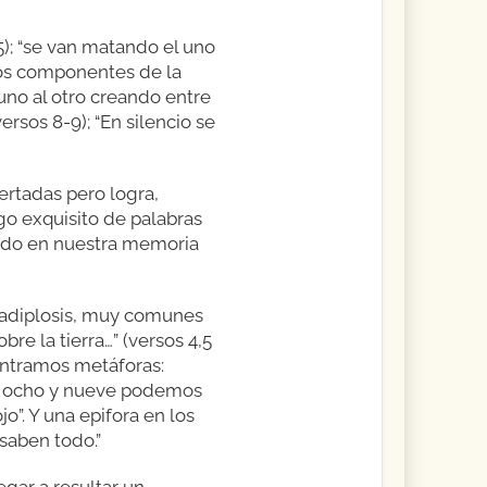
5); “se van matando el uno
 dos componentes de la
uno al otro creando entre
ersos 8-9); “En silencio se
certadas pero logra,
go exquisito de palabras
ndo en nuestra memoria
anadiplosis, muy comunes
re la tierra…” (versos 4,5
ncontramos metáforas:
ero ocho y nueve podemos
o”. Y una epifora en los
saben todo.”
egar a resultar un