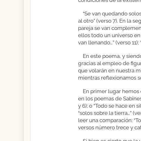
“Se van quedando solos…”
al otro” (verso 7). En la
pareja se van complement
ellos todo un universo en 
van llenando…” (verso 11);
En este poema, y siendo 
gracias al empleo de figu
que volarán en nuestra 
mientras reflexionamos so
En primer lugar hemos d
en los poemas de Sabines: 
y 6); o “Todo se hace en s
“solos sobre la tierra…” 
leer una comparación: “Tod
versos número trece y cat
Si bien es cierto que l