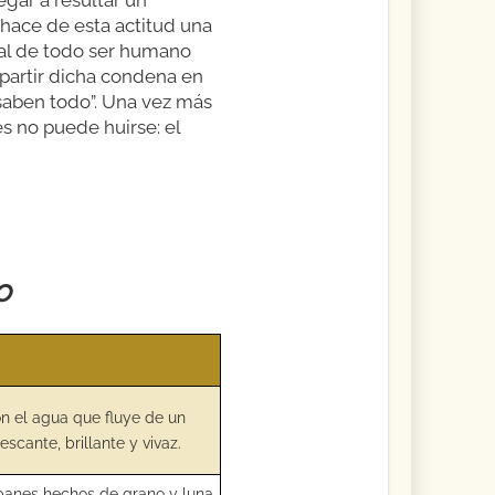
 hace de esta actitud una
ral de todo ser humano
partir dicha condena en
saben todo”. Una vez más
s no puede huirse: el
o
n el agua que fluye de un
scante, brillante y vivaz.
panes hechos de grano y luna