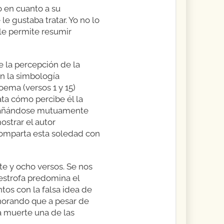
o en cuanto a su
e gustaba tratar. Yo no lo
 le permite resumir
e la percepción de la
en la simbología
oema (versos 1 y 15)
ta cómo percibe él la
mpañándose mutuamente
strar el autor
comparta esta soledad con
te y ocho versos. Se nos
 estrofa predomina el
tos con la falsa idea de
norando que a pesar de
a muerte una de las