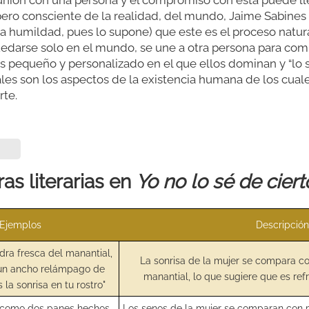
pero consciente de la realidad, del mundo, Jaime Sabines
la humildad, pues lo supone) que este es el proceso natu
uedarse solo en el mundo, se une a otra persona para com
 pequeño y personalizado en el que ellos dominan y “lo 
es son los aspectos de la existencia humana de los cuale
rte.
as literarias en
Yo no lo sé de ciert
Ejemplos
Descripción
dra fresca del manantial,
La sonrisa de la mujer se compara co
 un ancho relámpago de
manantial, lo que sugiere que es refre
 la sonrisa en tu rostro"
n como dos panes hechos
Los senos de la mujer se comparan con 