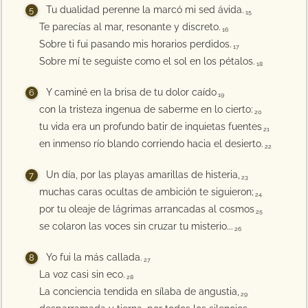
Tu dualidad perenne la marcó mi sed ávida.
15
Te parecías al mar, resonante y discreto.
16
Sobre ti fui pasando mis horarios perdidos.
17
Sobre mí te seguiste como el sol en los pétalos.
18
Y caminé en la brisa de tu dolor caído
19
con la tristeza ingenua de saberme en lo cierto:
20
tu vida era un profundo batir de inquietas fuentes
21
en inmenso río blando corriendo hacia el desierto.
22
Un día, por las playas amarillas de histeria,
23
muchas caras ocultas de ambición te siguieron;
24
por tu oleaje de lágrimas arrancadas al cosmos
25
se colaron las voces sin cruzar tu misterio...
26
Yo fui la más callada.
27
La voz casi sin eco.
28
La conciencia tendida en sílaba de angustia,
29