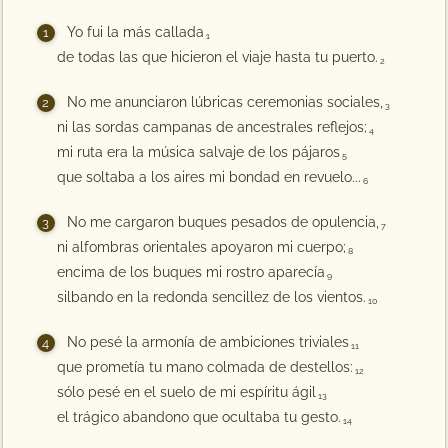
Yo fui la más callada
1
de todas las que hicieron el viaje hasta tu puerto.
2
No me anunciaron lúbricas ceremonias sociales,
3
ni las sordas campanas de ancestrales reflejos;
4
mi ruta era la música salvaje de los pájaros
5
que soltaba a los aires mi bondad en revuelo...
6
No me cargaron buques pesados de opulencia,
7
ni alfombras orientales apoyaron mi cuerpo;
8
encima de los buques mi rostro aparecía
9
silbando en la redonda sencillez de los vientos.
10
No pesé la armonía de ambiciones triviales
11
que prometía tu mano colmada de destellos:
12
sólo pesé en el suelo de mi espíritu ágil
13
el trágico abandono que ocultaba tu gesto.
14