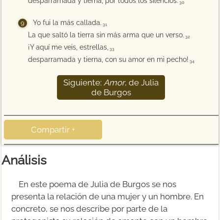
desparramada y tierna, por todos los silencios.
30
Yo fui la más callada.
31
La que saltó la tierra sin más arma que un verso.
32
¡Y aquí me veis, estrellas,
33
desparramada y tierna, con su amor en mi pecho!
34
Siguiente:
Amor
, de Julia
35
de Burgos
Compartir +
Análisis
En este poema de Julia de Burgos se nos
presenta la relación de una mujer y un hombre. En
concreto, se nos describe por parte de la