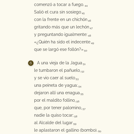
comenzó a tocar a fuego.
44
Salió el cura sin sosiego
45
con la frente en un chichón
46
gritando más que un lechón
47
y preguntando igualmente:
48
«¿Quién ha sido el indecente
49
que se largó ese follón?»
50
A una vieja de la Jagua
51
le tumbaron el pañuelo,
52
y se vio caer al suelo
53
una peineta de yagua;
54
dejaron allí una enagua
55
por el maldito follino,
56
que, por tener palomino,
57
nadie la quiso tocar;
58
al Alcalde del lugar
59
le aplastaron el gallino (bombo).
60