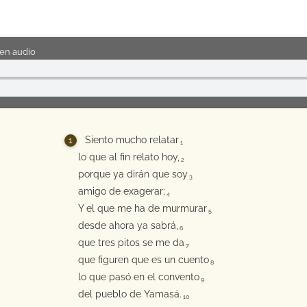
en audio
Siento mucho relatar
1
lo que al fin relato hoy,
2
porque ya dirán que soy
3
amigo de exagerar;
4
Y el que me ha de murmurar
5
desde ahora ya sabrá,
6
que tres pitos se me da
7
que figuren que es un cuento
8
lo que pasó en el convento
9
del pueblo de Yamasá.
10