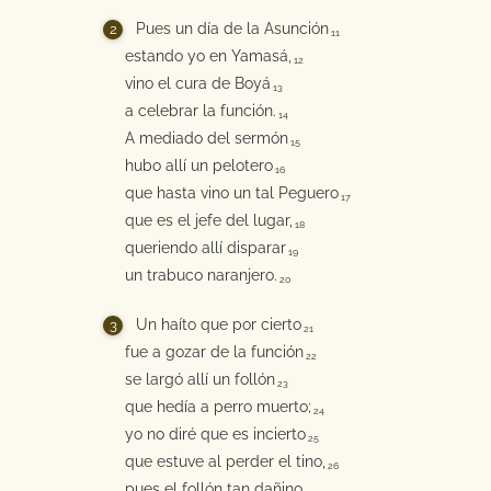
Pues un día de la Asunción
11
estando yo en Yamasá,
12
vino el cura de Boyá
13
a celebrar la función.
14
A mediado del sermón
15
hubo allí un pelotero
16
que hasta vino un tal Peguero
17
que es el jefe del lugar,
18
queriendo allí disparar
19
un trabuco naranjero.
20
Un haíto que por cierto
21
fue a gozar de la función
22
se largó allí un follón
23
que hedía a perro muerto;
24
yo no diré que es incierto
25
que estuve al perder el tino,
26
pues el follón tan dañino