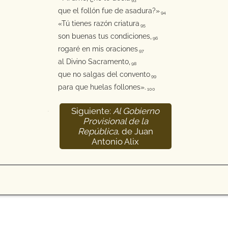
93
que el follón fue de asadura?»
94
«Tú tienes razón criatura
95
son buenas tus condiciones,
96
rogaré en mis oraciones
97
al Divino Sacramento,
98
que no salgas del convento
99
para que huelas follones».
100
Siguiente:
Al Gobierno
101
Provisional de la
República
, de Juan
Antonio Alix