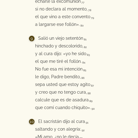
echarle la excomunión
77
si no declara al momento,
78
el que vino a este convento
79
a largarse ese follón».
80
Salió un viejo setentón
81
hinchado y descolorido,
82
y al cura dijo: «yo he sido
83
el que me tiré el follón.
84
No fue esa mi intención
85
le digo, Padre bendito,
86
sepa usted que estoy agito
87
y creo que no tengo cura,
88
calcule que es de asadura
89
que comí cuando chiquito».
90
El sacristán dijo al cura
91
saltando y con alegría:
92
«Mi amo, ¿no le decía