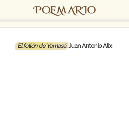
El follón de Yamasá
, Juan Antonio Alix