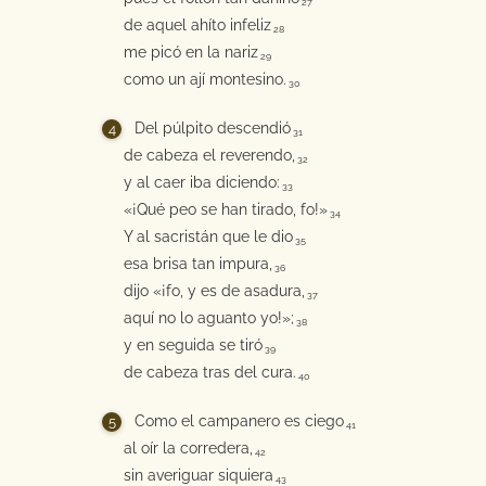
27
de aquel ahíto infeliz
28
me picó en la nariz
29
como un ají montesino.
30
Del púlpito descendió
31
de cabeza el reverendo,
32
y al caer iba diciendo:
33
«¡Qué peo se han tirado, fo!»
34
Y al sacristán que le dio
35
esa brisa tan impura,
36
dijo «¡fo, y es de asadura,
37
aquí no lo aguanto yo!»;
38
y en seguida se tiró
39
de cabeza tras del cura.
40
Como el campanero es ciego
41
al oír la corredera,
42
sin averiguar siquiera
43