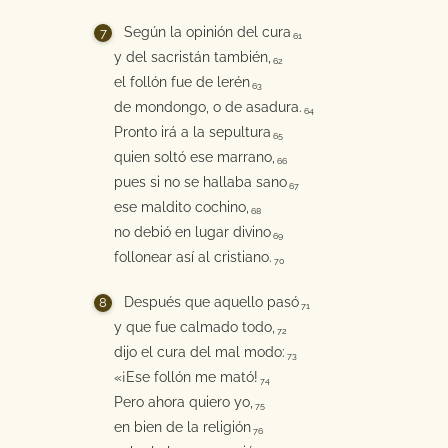
Según la opinión del cura
61
y del sacristán también,
62
el follón fue de lerén
63
de mondongo, o de asadura.
64
Pronto irá a la sepultura
65
quien soltó ese marrano,
66
pues si no se hallaba sano
67
ese maldito cochino,
68
no debió en lugar divino
69
follonear así al cristiano.
70
Después que aquello pasó
71
y que fue calmado todo,
72
dijo el cura del mal modo:
73
«¡Ese follón me mató!
74
Pero ahora quiero yo,
75
en bien de la religión
76