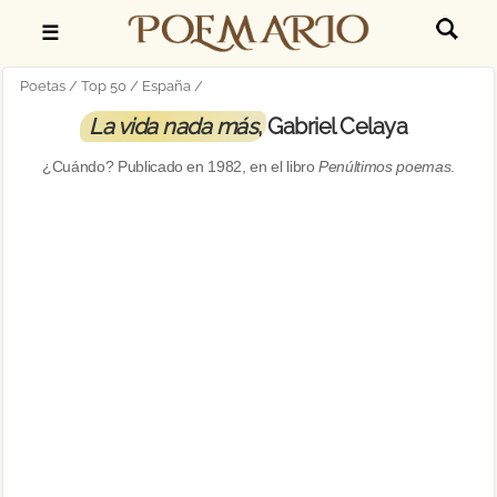
☰
Poetas
Top 50
España
La vida nada más
, Gabriel Celaya
¿Cuándo? Publicado en
1982
, en el libro
Penúltimos poemas
.