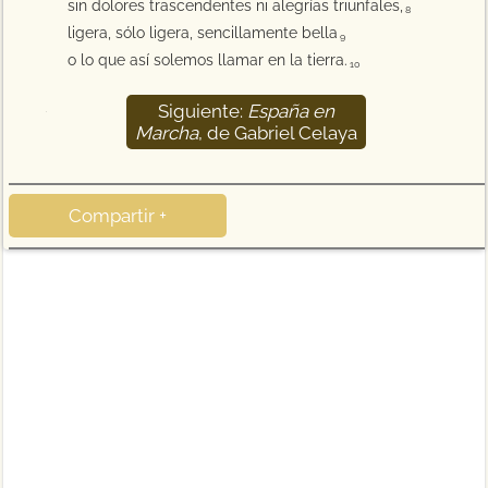
sin dolores trascendentes ni alegrías triunfales,
8
ligera, sólo ligera, sencillamente bella
9
o lo que así solemos llamar en la tierra.
10
Siguiente:
España en
Marcha
, de Gabriel Celaya
Compartir +