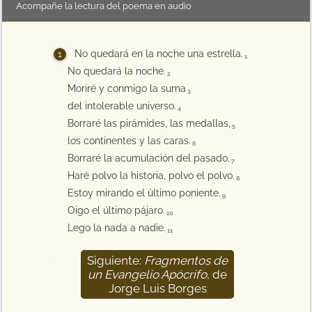
Acompañe la lectura del poema en audio
No quedará en la noche una estrella.
1
No quedará la noche.
2
Moriré y conmigo la suma
3
del intolerable universo.
4
Borraré las pirámides, las medallas,
5
los continentes y las caras.
6
Borraré la acumulación del pasado.
7
Haré polvo la historia, polvo el polvo.
8
Estoy mirando el último poniente.
9
Oigo el último pájaro.
10
Lego la nada a nadie.
11
Siguiente:
Fragmentos de
12
un Evangelio Apócrifo
, de
Jorge Luis Borges