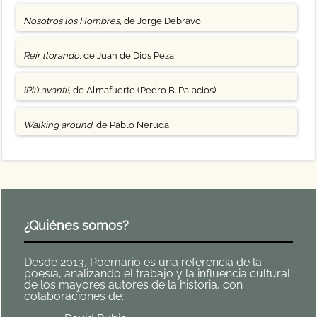
Nosotros los Hombres
, de Jorge Debravo
Reír llorando
, de Juan de Dios Peza
¡Più avanti!
, de Almafuerte (Pedro B. Palacios)
Walking around
, de Pablo Neruda
¿Quiénes somos?
Desde 2013, Poemario es una referencia de la
poesía, analizando el trabajo y la influencia cultural
de los mayores autores de la historia, con
colaboraciones de: