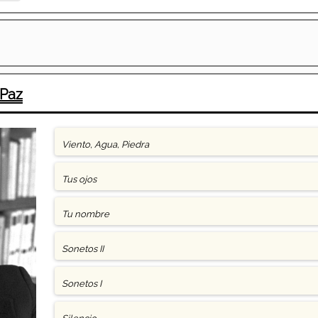
 Paz
Viento, Agua, Piedra
Tus ojos
Tu nombre
Sonetos II
Sonetos I