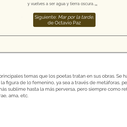
y vuelves a ser agua y tierra oscura.
14
Siguiente:
Mar por la tarde
,
15
de Octavio Paz
rincipales temas que los poetas tratan en sus obras. Se ha
la figura de lo femenino, ya sea a través de metáforas, pe
más sublime hasta la más perversa, pero siempre como ref
ae, ama, etc.