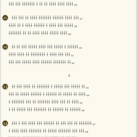
††† ††† ††††††† † †† †† †††† †††† ††††
36
††† ††† †† †††† ††††††† †††††† †††† †††
37
†††† †† † †††† †††††† † †††† ††† †††††
38
††††††† †† †† †††† †††† ††††† ††††
39
†† †† ††† ††††† †††† ††† ††††† † ††††††
40
†††† †††† †† †††††††† † †††† ††† †††
41
††† ††† ††††† †††† †††††† ††††††† ††
42
4
†† ††† †††† †† ††††††† † ††††† ††† ††††† ††
43
††† †† ††††† †††††† † †††††† †† ††††† †† ††††
44
† ††††††† ††† †† ††††††† †††† ††† †† ††††
45
† †† ††††† ††† ††††††† †† †††††† †† ††††††
46
††† † ††† †††† ††† †††††† †† ††† ††† †† †††††††
47
† †††† †††† ††††††† †† ††††† ††††††† ††† †††
48