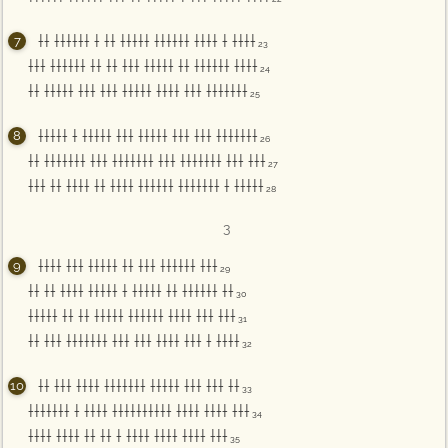
†† †††††† † †† ††††† †††††† †††† † ††††
23
††† †††††† †† †† ††† ††††† †† †††††† ††††
24
†† ††††† ††† ††† ††††† †††† ††† †††††††
25
††††† † ††††† ††† ††††† ††† ††† †††††††
26
†† ††††††† ††† ††††††† ††† ††††††† ††† †††
27
††† †† †††† †† †††† †††††† ††††††† † †††††
28
3
†††† ††† ††††† †† ††† †††††† †††
29
†† †† †††† ††††† † ††††† †† †††††† ††
30
††††† †† †† ††††† †††††† †††† ††† †††
31
†† ††† ††††††† ††† ††† †††† ††† † ††††
32
†† ††† †††† ††††††† ††††† ††† ††† ††
33
††††††† † †††† †††††††††† †††† †††† †††
34
†††† †††† †† †† † †††† †††† †††† †††
35