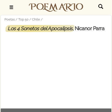
☰
Poetas
Top 50
Chile
Los 4 Sonetos del Apocalipsis
, Nicanor Parra