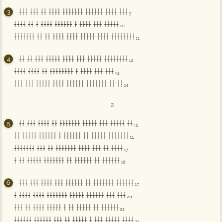
††† ††† †† †††† ††††††† †††††† †††† †††
9
†††† †† † †††† †††††† † †††† ††† †††††
10
††††††† †† †† †††† †††† ††††† †††† ††††††††
11
†† †† ††† ††††† †††† ††† ††††† ††††††††
12
†††† †††† †† †††††††† † †††† ††† †††
13
††† ††† ††††† †††† †††††† ††††††† †† ††
14
2
†† ††† †††† †† ††††††† ††††† ††† ††††† ††
15
†† ††††† †††††† † †††††† †† ††††† †††††††
16
††††††† ††† †† ††††††† †††† ††† †† ††††
17
† †† ††††† ††††††† †† †††††† †† ††††††
18
††† ††† †††† ††† †††††† †† ††††††† ††††††
19
† †††† †††† ††††††† ††††† †††††† ††† †††
20
††† †† †††† ††††† † †† ††††† †† ††††††
21
†††††† †††††† ††† †† ††††† † ††† ††††† ††††
22