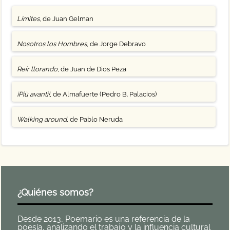
Límites
, de Juan Gelman
Nosotros los Hombres
, de Jorge Debravo
Reír llorando
, de Juan de Dios Peza
¡Più avanti!
, de Almafuerte (Pedro B. Palacios)
Walking around
, de Pablo Neruda
¿Quiénes somos?
Desde 2013, Poemario es una referencia de la
poesía, analizando el trabajo y la influencia cultural