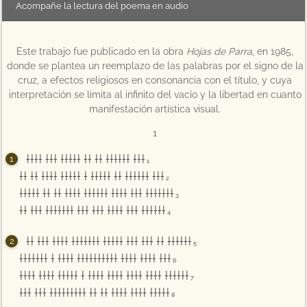
Acompañe la lectura del poema en audio
Este trabajo fue publicado en la obra
Hojas de Parra
, en 1985,
donde se plantea un reemplazo de las palabras por el signo de la
cruz, a efectos religiosos en consonancia con el título, y cuya
interpretación se limita al infinito del vacío y la libertad en cuanto
manifestación artística visual.
1
†††† ††† ††††† †† †† †††††† †††
1
†† †† †††† ††††† † ††††† †† †††††† †††
2
††††† †† †† †††† †††††† †††† ††† †††††††
3
†† ††† ††††††† ††† ††† †††† ††† ††††††
4
†† ††† †††† ††††††† ††††† ††† ††† †† ††††††
5
††††††† † †††† †††††††††† †††† †††† †††
6
†††† †††† ††††† † †††† †††† †††† †††† ††††††
7
††† ††† ††††††††† †† †† †††† †††† †††††
8