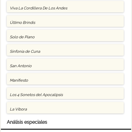
Viva La Cordillera De Los Andes
Último Brindis
Solo de Piano
Sinfonía de Cuna
San Antonio
Manifiesto
Los 4 Sonetos del Apocalipsis
La Víbora
Análisis especiales