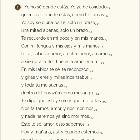
Yo no sé dónde estás. Yo ya he olvidado
13
quién eres, dónde estás, cómo te llamas.
14
Yo soy sólo una parte, sólo un brazo,
15
una mitad apenas, sólo un brazo.
16
Te recuerdo en mi boca y en mis manos.
17
Con mi lengua y mis ojos y mis manos
18
te sé, sabes a amor, a dulce amor, a carne,
19
a siembra, a flor, hueles a amor, y a mí.
20
En mis labios te sé, te reconozco,
21
y giras y eres y miras incansable
22
y toda tu me suenas
23
dentro del corazón como mi sangre.
24
Te digo que estoy solo y que me faltas.
25
Nos faltamos, amor, y nos morimos
26
y nada haremos ya sino morirnos.
27
Esto lo sé, amor, esto sabemos.
28
Hoy y mañana, así, y cuando estemos
29
en estos brazos simples y cansados,