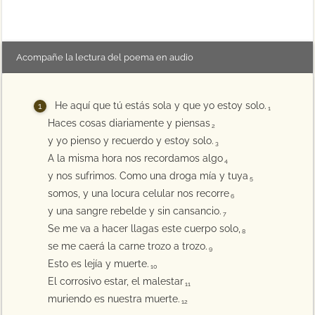
Acompañe la lectura del poema en audio
He aquí que tú estás sola y que yo estoy solo.
1
Haces cosas diariamente y piensas
2
y yo pienso y recuerdo y estoy solo.
3
A la misma hora nos recordamos algo
4
y nos sufrimos. Como una droga mía y tuya
5
somos, y una locura celular nos recorre
6
y una sangre rebelde y sin cansancio.
7
Se me va a hacer llagas este cuerpo solo,
8
se me caerá la carne trozo a trozo.
9
Esto es lejía y muerte.
10
El corrosivo estar, el malestar
11
muriendo es nuestra muerte.
12