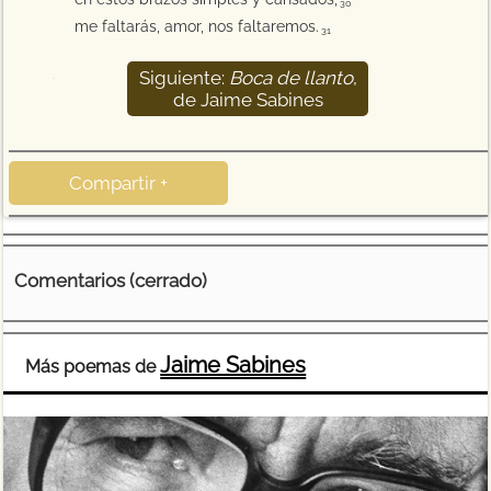
30
me faltarás, amor, nos faltaremos.
31
Siguiente:
Boca de llanto
,
32
de Jaime Sabines
Compartir +
Comentarios (cerrado)
Jaime Sabines
Más poemas de