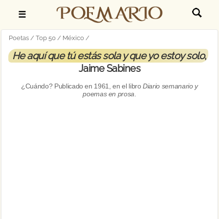
☰
Poetas
Top 50
México
He aquí que tú estás sola y que yo estoy solo
,
Jaime Sabines
¿Cuándo? Publicado en
1961
, en el libro
Diario semanario y
poemas en prosa
.