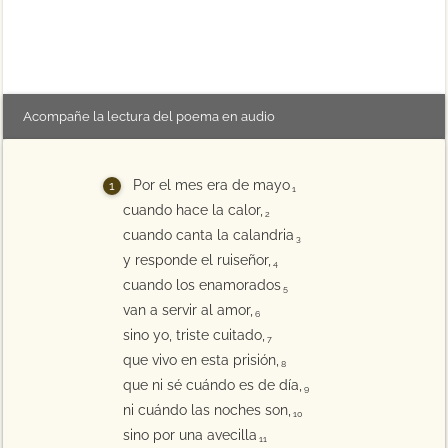
Acompañe la lectura del poema en audio
Por el mes era de mayo
1
cuando hace la calor,
2
cuando canta la calandria
3
y responde el ruiseñor,
4
cuando los enamorados
5
van a servir al amor,
6
sino yo, triste cuitado,
7
que vivo en esta prisión,
8
que ni sé cuándo es de día,
9
ni cuándo las noches son,
10
sino por una avecilla
11