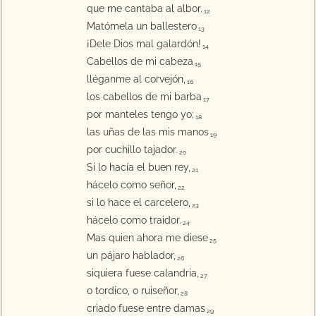
que me cantaba al albor.
12
Matómela un ballestero
13
¡Dele Dios mal galardón!
14
Cabellos de mi cabeza
15
lléganme al corvejón,
16
los cabellos de mi barba
17
por manteles tengo yo;
18
las uñas de las mis manos
19
por cuchillo tajador.
20
Si lo hacía el buen rey,
21
hácelo como señor,
22
si lo hace el carcelero,
23
hácelo como traidor.
24
Mas quien ahora me diese
25
un pájaro hablador,
26
siquiera fuese calandria,
27
o tordico, o ruiseñor,
28
criado fuese entre damas
29