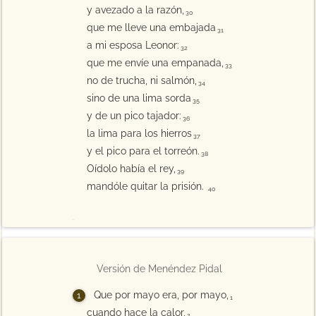
y avezado a la razón,
30
que me lleve una embajada
31
a mi esposa Leonor:
32
que me envíe una empanada,
33
no de trucha, ni salmón,
34
sino de una lima sorda
35
y de un pico tajador:
36
la lima para los hierros
37
y el pico para el torreón.
38
Oídolo había el rey,
39
mandóle quitar la prisión.
40
41
Versión de Menéndez Pidal
Que por mayo era, por mayo,
1
cuando hace la calor,
2