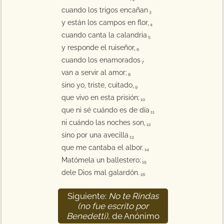
cuando los trigos encañan
3
y están los campos en flor,
4
cuando canta la calandria
5
y responde el ruiseñor,
6
cuando los enamorados
7
van a servir al amor;
8
sino yo, triste, cuitado,
9
que vivo en esta prisión;
10
que ni sé cuándo es de día
11
ni cuándo las noches son,
12
sino por una avecilla
13
que me cantaba el albor.
14
Matómela un ballestero;
15
dele Dios mal galardón.
16
Siguiente:
No te Rindas
17
(no fue escrito por
Benedetti)
, de Anónimo