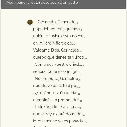
Acompañe la lectura del poema en audio
-Gerineldo, Gerineldo,
1
paje del rey más querido,
2
quién te tuviera esta noche
3
en mi jardín florecido.
4
Válgame Dios, Gerineldo,
5
cuerpo que tienes tan lindo.
6
-Como soy vuestro criado,
7
señora, burláis conmigo.
8
-No me burlo, Gerineldo,
9
que de veras te lo digo.
10
-¿Y cuándo, señora mía,
11
cumpliréis lo prometido?
12
-Entre las doce y la una
13
que el rey estará dormido.
14
Media noche ya es pasada.
15