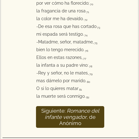
por ver cómo ha florecido;
70
la fragancia de una rosa
71
la color me ha devaído.
72
-De esa rosa que has cortado
73
mi espada será testigo.
74
-Matadme, señor, matadme,
75
bien lo tengo merecido.
76
Ellos en estas razones,
77
la infanta a su padre vino:
78
-Rey y señor, no le mates,
79
mas dámelo por marido.
80
O si lo quieres matar
81
la muerte será conmigo.
82
Siguiente:
Romance del
83
infante vengador
, de
Anónimo