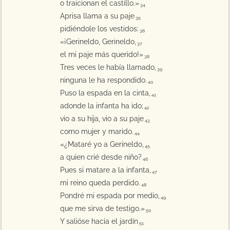
o traicionan el castillo.»
34
Aprisa llama a su paje
35
pidiéndole los vestidos:
36
«¡Gerineldo, Gerineldo,
37
el mi paje más querido!»
38
Tres veces le había llamado,
39
ninguna le ha respondido.
40
Puso la espada en la cinta,
41
adonde la infanta ha ido;
42
vio a su hija, vio a su paje
43
como mujer y marido.
44
«¿Mataré yo a Gerineldo,
45
a quien crié desde niño?
46
Pues si matare a la infanta,
47
mi reino queda perdido.
48
Pondré mi espada por medio,
49
que me sirva de testigo.»
50
Y salióse hacia el jardín
51