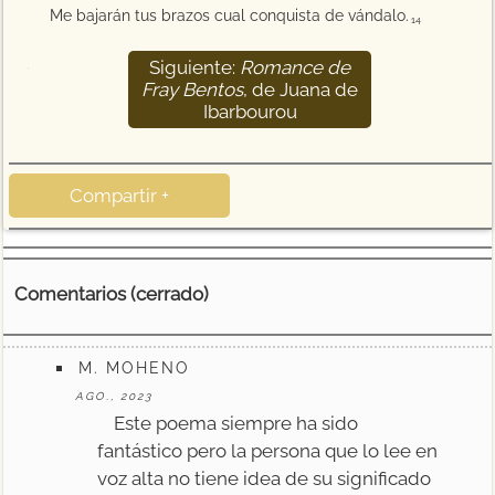
Me bajarán tus brazos cual conquista de vándalo.
14
Siguiente:
Romance de
15
Fray Bentos
, de Juana de
Ibarbourou
Compartir +
Comentarios (cerrado)
M. MOHENO
AGO., 2023
Este poema siempre ha sido
fantástico pero la persona que lo lee en
voz alta no tiene idea de su significado