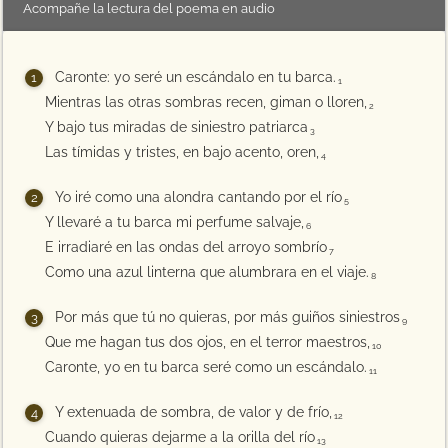
Acompañe la lectura del poema en audio
Caronte: yo seré un escándalo en tu barca.
1
Mientras las otras sombras recen, giman o lloren,
2
Y bajo tus miradas de siniestro patriarca
3
Las tímidas y tristes, en bajo acento, oren,
4
Yo iré como una alondra cantando por el río
5
Y llevaré a tu barca mi perfume salvaje,
6
E irradiaré en las ondas del arroyo sombrío
7
Como una azul linterna que alumbrara en el viaje.
8
Por más que tú no quieras, por más guiños siniestros
9
Que me hagan tus dos ojos, en el terror maestros,
10
Caronte, yo en tu barca seré como un escándalo.
11
Y extenuada de sombra, de valor y de frío,
12
Cuando quieras dejarme a la orilla del río
13